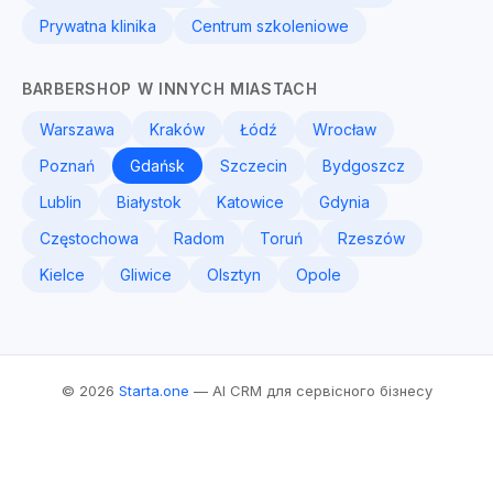
Prywatna klinika
Centrum szkoleniowe
BARBERSHOP W INNYCH MIASTACH
Warszawa
Kraków
Łódź
Wrocław
Poznań
Gdańsk
Szczecin
Bydgoszcz
Lublin
Białystok
Katowice
Gdynia
Częstochowa
Radom
Toruń
Rzeszów
Kielce
Gliwice
Olsztyn
Opole
© 2026
Starta.one
— AI CRM для сервісного бізнесу