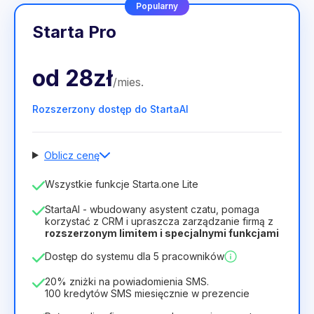
Popularny
Starta Pro
od
28zł
/
mies
.
Rozszerzony dostęp do StartaAI
Oblicz cenę
Liczba pracowników
Wszystkie funkcje Starta.one Lite
1
StartaAI - wbudowany asystent czatu, pomaga
Czas trwania licencji
korzystać z CRM i upraszcza zarządzanie firmą z
rozszerzonym limitem i specjalnymi funkcjami
12
Months
(zniżka -25%)
Opłacalny
Dostęp do systemu dla 5 pracowników
28zł
40zł
/
miesiąc
336zł
za
12
Months
20% zniżki na powiadomienia SMS.
100 kredytów SMS miesięcznie w prezencie