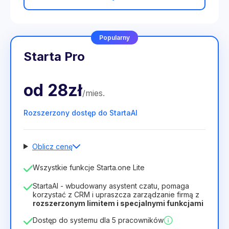
Popularny
Starta Pro
od
28zł
/
mies
.
Rozszerzony dostęp do StartaAI
Oblicz cenę
Liczba pracowników
Wszystkie funkcje Starta.one Lite
1
StartaAI - wbudowany asystent czatu, pomaga
Czas trwania licencji
korzystać z CRM i upraszcza zarządzanie firmą z
rozszerzonym limitem i specjalnymi funkcjami
12
Months
(zniżka -25%)
Opłacalny
Dostęp do systemu dla 5 pracowników
28zł
40zł
/
miesiąc