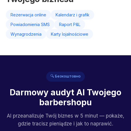
Rezerwacja online
Kalendarz i grafik
Powiadomienia SMS
Raport P&L
Wynagrodzenia
Karty lojalnościowe
🔍 Безкоштовно
Darmowy audyt AI Twojego
barbershopu
AI przeanalizuje Twój biznes w 5 minut — pokaże,
gdzie tracisz pieniądze i jak to naprawić.