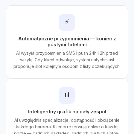
⚡
Automatyczne przypomnienia — koniec z
pustymi fotelami
AI wysyła przypomnienia SMS i push 24h i 2h przed
wizytą. Gdy klient odwołuje, system natychmiast
proponuje slot kolejnym osobom z listy oczekujących.
📊
Inteligentny grafik na cały zespół
AI uwzględnia specjalizacje, dostępność i obciążenie
każdego barbera. Klienci rezerwują online o każdej
porze — żadnych nakładek, żadnych pustych slotów.