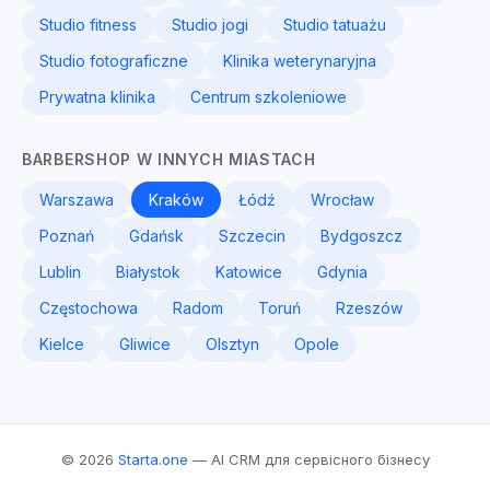
Studio fitness
Studio jogi
Studio tatuażu
Studio fotograficzne
Klinika weterynaryjna
Prywatna klinika
Centrum szkoleniowe
BARBERSHOP W INNYCH MIASTACH
Warszawa
Kraków
Łódź
Wrocław
Poznań
Gdańsk
Szczecin
Bydgoszcz
Lublin
Białystok
Katowice
Gdynia
Częstochowa
Radom
Toruń
Rzeszów
Kielce
Gliwice
Olsztyn
Opole
© 2026
Starta.one
— AI CRM для сервісного бізнесу