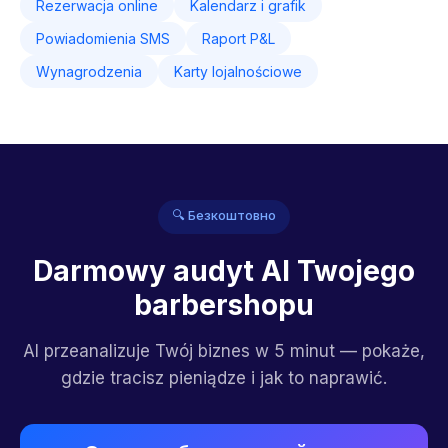
Rezerwacja online
Kalendarz i grafik
Powiadomienia SMS
Raport P&L
Wynagrodzenia
Karty lojalnościowe
🔍 Безкоштовно
Darmowy audyt AI Twojego
barbershopu
AI przeanalizuje Twój biznes w 5 minut — pokaże,
gdzie tracisz pieniądze i jak to naprawić.