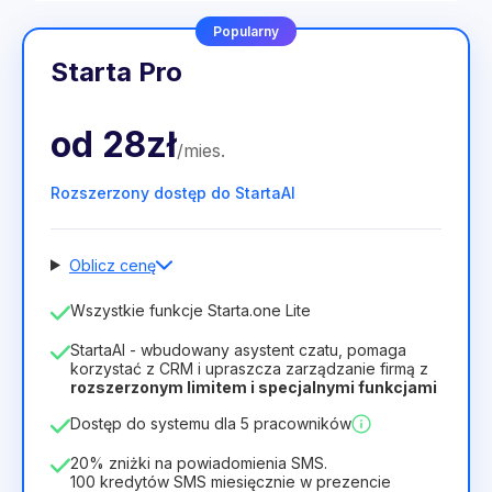
Popularny
Starta Pro
od
28zł
/
mies
.
Rozszerzony dostęp do StartaAI
Oblicz cenę
Liczba pracowników
Wszystkie funkcje Starta.one Lite
1
StartaAI - wbudowany asystent czatu, pomaga
Czas trwania licencji
korzystać z CRM i upraszcza zarządzanie firmą z
rozszerzonym limitem i specjalnymi funkcjami
12
Months
(zniżka -25%)
Opłacalny
Dostęp do systemu dla 5 pracowników
28zł
40zł
/
miesiąc
336zł
za
12
Months
20% zniżki na powiadomienia SMS.
100 kredytów SMS miesięcznie w prezencie