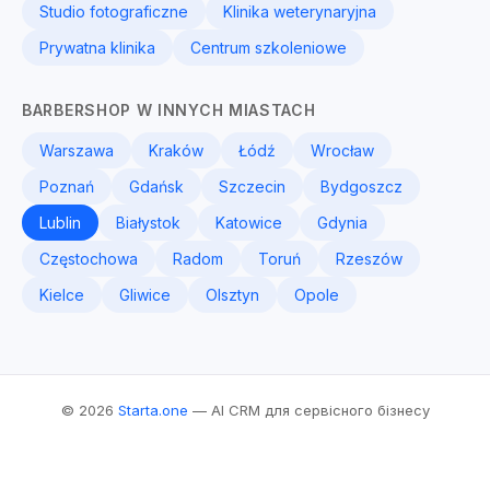
Studio fotograficzne
Klinika weterynaryjna
Prywatna klinika
Centrum szkoleniowe
BARBERSHOP W INNYCH MIASTACH
Warszawa
Kraków
Łódź
Wrocław
Poznań
Gdańsk
Szczecin
Bydgoszcz
Lublin
Białystok
Katowice
Gdynia
Częstochowa
Radom
Toruń
Rzeszów
Kielce
Gliwice
Olsztyn
Opole
© 2026
Starta.one
— AI CRM для сервісного бізнесу