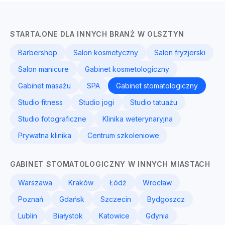
STARTA.ONE DLA INNYCH BRANŻ W OLSZTYN
Barbershop
Salon kosmetyczny
Salon fryzjerski
Salon manicure
Gabinet kosmetologiczny
Gabinet masażu
SPA
Gabinet stomatologiczny
Studio fitness
Studio jogi
Studio tatuażu
Studio fotograficzne
Klinika weterynaryjna
Prywatna klinika
Centrum szkoleniowe
GABINET STOMATOLOGICZNY W INNYCH MIASTACH
Warszawa
Kraków
Łódź
Wrocław
Poznań
Gdańsk
Szczecin
Bydgoszcz
Lublin
Białystok
Katowice
Gdynia