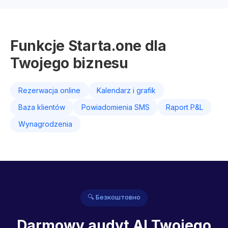
Funkcje Starta.one dla
Twojego biznesu
Rezerwacja online
Kalendarz i grafik
Baza klientów
Powiadomienia SMS
Raport P&L
Wynagrodzenia
🔍 Безкоштовно
Darmowy audyt AI Twojego