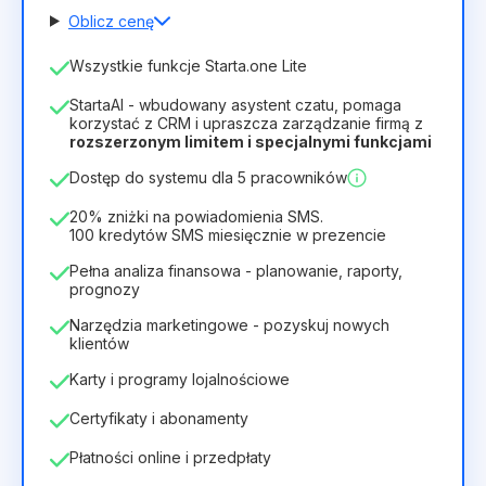
Oblicz cenę
Liczba pracowników
Wszystkie funkcje Starta.one Lite
1
StartaAI - wbudowany asystent czatu, pomaga
Czas trwania licencji
korzystać z CRM i upraszcza zarządzanie firmą z
rozszerzonym limitem i specjalnymi funkcjami
12
Months
(zniżka -25%)
Opłacalny
Dostęp do systemu dla 5 pracowników
28zł
40zł
/
miesiąc
336zł
za
12
Months
20% zniżki na powiadomienia SMS.
100 kredytów SMS miesięcznie w prezencie
Pełna analiza finansowa - planowanie, raporty,
prognozy
Narzędzia marketingowe - pozyskuj nowych
klientów
Karty i programy lojalnościowe
Certyfikaty i abonamenty
Płatności online i przedpłaty