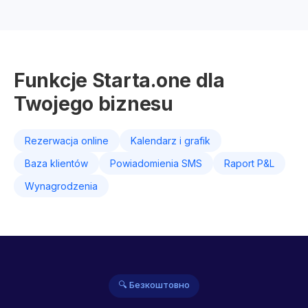
Funkcje Starta.one dla
Twojego biznesu
Rezerwacja online
Kalendarz i grafik
Baza klientów
Powiadomienia SMS
Raport P&L
Wynagrodzenia
🔍 Безкоштовно