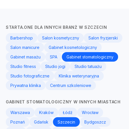
STARTA.ONE DLA INNYCH BRANŻ W SZCZECIN
Barbershop
Salon kosmetyczny
Salon fryzjerski
Salon manicure
Gabinet kosmetologiczny
Gabinet masażu
SPA
Gabinet stomatologiczny
Studio fitness
Studio jogi
Studio tatuażu
Studio fotograficzne
Klinika weterynaryjna
Prywatna klinika
Centrum szkoleniowe
GABINET STOMATOLOGICZNY W INNYCH MIASTACH
Warszawa
Kraków
Łódź
Wrocław
Poznań
Gdańsk
Szczecin
Bydgoszcz