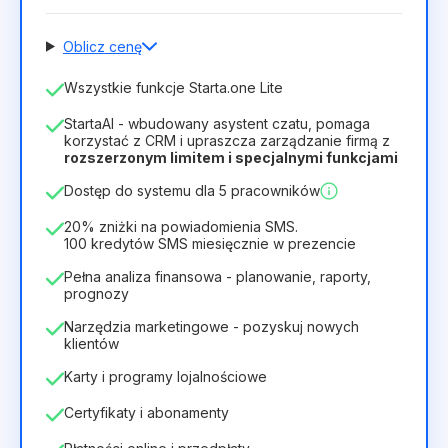
Oblicz cenę
Liczba pracowników
Wszystkie funkcje Starta.one Lite
1
StartaAI - wbudowany asystent czatu, pomaga
Czas trwania licencji
korzystać z CRM i upraszcza zarządzanie firmą z
rozszerzonym limitem i specjalnymi funkcjami
12
Months
(zniżka -25%)
Opłacalny
Dostęp do systemu dla 5 pracowników
28zł
40zł
/
miesiąc
336zł
za
12
Months
20% zniżki na powiadomienia SMS.
100 kredytów SMS miesięcznie w prezencie
Pełna analiza finansowa - planowanie, raporty,
prognozy
Narzędzia marketingowe - pozyskuj nowych
klientów
Karty i programy lojalnościowe
Certyfikaty i abonamenty