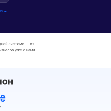
на →
одной системе — от
изнесов уже с нами.
лон
 ₴
ю