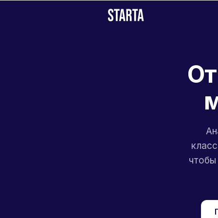
От
м
Ан
класс
чтобы 