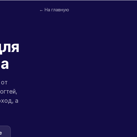
← На главную
для
на
 от
огтей,
оход, а
e