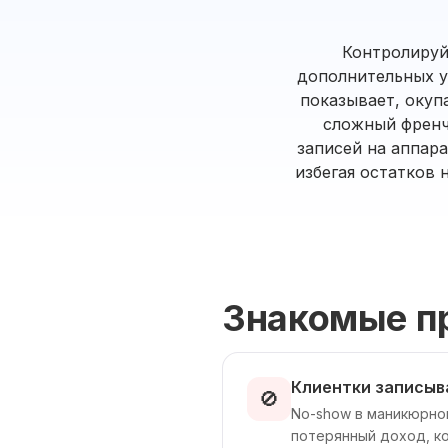
Контролируй
дополнительных ус
показывает, окуп
сложный френч
записей на аппар
избегая остатков 
Знакомые п
Клиентки записыв
🚫
No-show в маникюрног
потерянный доход, к