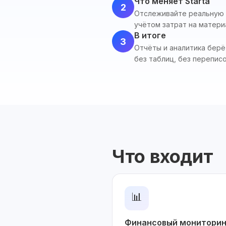
Что меняет Starta
2
Отслеживайте реальную п
учётом затрат на матери
В итоге
3
Отчёты и аналитика берё
без таблиц, без переписо
Что входит
📊
Финансовый мониторин