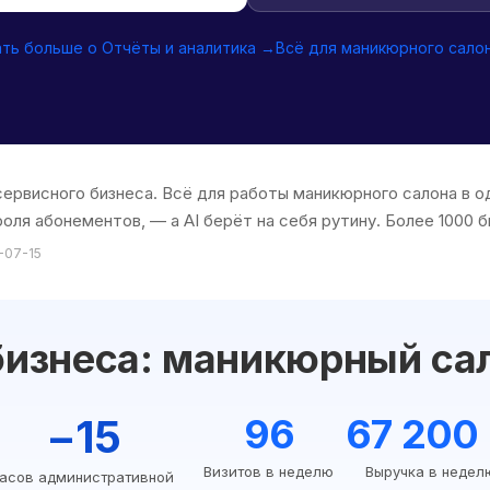
ать больше о Отчёты и аналитика →
Всё для маникюрного сало
 сервисного бизнеса. Всё для работы маникюрного салона в 
оля абонементов, — а AI берёт на себя рутину. Более 1000 б
-07-15
бизнеса: маникюрный са
−15
96
67 200
Визитов в неделю
Выручка в недел
асов административной