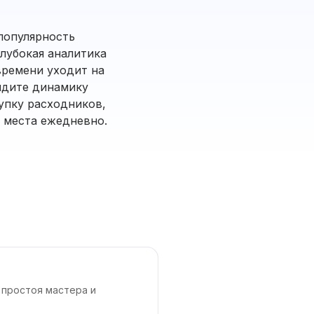
популярность
Глубокая аналитика
времени уходит на
идите динамику
упку расходников,
о места ежедневно.
 простоя мастера и