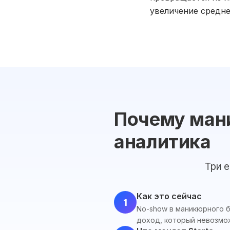
увеличение средне
Почему ман
аналитика
Три 
Как это сейчас
1
No-show в маникюрного б
доход, который невозмо