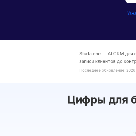
Узн
Starta.one — AI CRM для
записи клиентов до контр
Последнее обновление: 2026
Цифры для 
ч