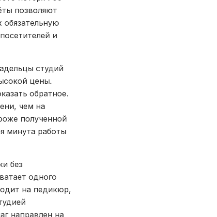
чёты позволяют
х обязательную
 посетителей и
ладельцы студий
ысокой цены.
казать обратное.
ени, чем на
ороже полученной
ая минута работы
ки без
ватает одного
ходит на педикюр,
тудией
аг направлен на