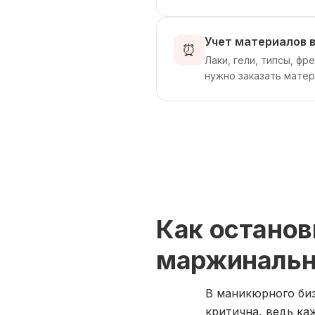
Учет материалов в
⏰
Лаки, гели, типсы, фр
нужно заказать матер
Как останов
маржинальн
В маникюрного биз
критична, ведь к