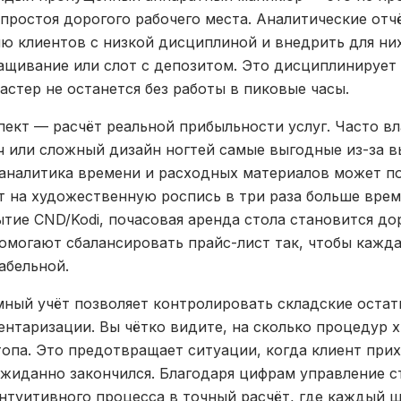
а простоя дорогого рабочего места. Аналитические от
ю клиентов с низкой дисциплиной и внедрить для ни
ащивание или слот с депозитом. Это дисциплинирует
астер не останется без работы в пиковые часы.
ект — расчёт реальной прибыльности услуг. Часто в
ч или сложный дизайн ногтей самые выгодные из-за в
аналитика времени и расходных материалов может по
т на художественную роспись в три раза больше врем
тие CND/Kodi, почасовая аренда стола становится д
омогают сбалансировать прайс-лист так, чтобы кажд
абельной.
мный учёт позволяет контролировать складские остат
нтаризации. Вы чётко видите, на сколько процедур х
топа. Это предотвращает ситуации, когда клиент при
жиданно закончился. Благодаря цифрам управление с
нтуитивного процесса в точный расчёт, где каждый ш