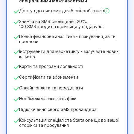
спеціальними можливостями
244₴
349₴
/
місяць
Доступ до системи для 5 співробітників
2932₴
за
12
Months
Знижка на SMS сповіщення 20%.
100 SMS кредитів щомісяця у подарунок
Повна фінансова аналітика - планування, звіти,
прогнози
Інструменти для маркетингу - залучайте нових
клієнтів
Карти та програми лояльності
Сертифікати та абонементи
Онлайн оплата та передплати
Необмежена кількість філій
Підключення свого SMS провайдера
Консультація спеціаліста Starta.one щодо вашої
сторінки та просування