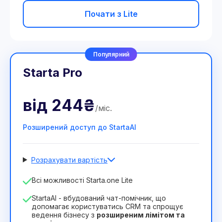
Почати з Lite
Популярний
Starta Pro
від
244₴
/
міс
.
Розширений доступ до StartaAI
Розрахувати вартість
Кількість співробітників
Всі можливості Starta.one Lite
1
StartaAI - вбудований чат-помічник, що
Тривалість ліцензії
допомагає користуватись CRM та спрощує
ведення бізнесу з
розширеним лімітом та
12
Months
(знижка -25%)
Вигідний