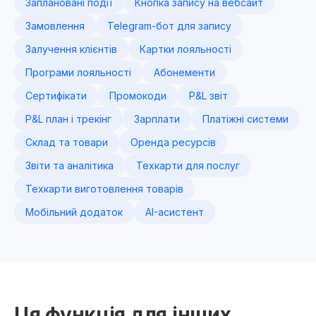
Заплановані події
Кнопка запису на вебсайт
Замовлення
Telegram-бот для запису
Залучення клієнтів
Картки лояльності
Програми лояльності
Абонементи
Сертифікати
Промокоди
P&L звіт
P&L план і трекінг
Зарплати
Платіжні системи
Склад та товари
Оренда ресурсів
Звіти та аналітика
Техкарти для послуг
Техкарти виготовлення товарів
Мобільний додаток
AI-асистент
Ця функція для інших