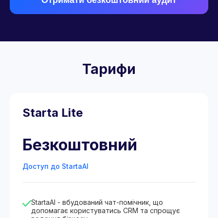
Отримати безкоштовний аудит
Тарифи
Starta Lite
Безкоштовний
Доступ до StartaAI
StartaAI - вбудований чат-помічник, що
допомагає користуватись CRM та спрощує