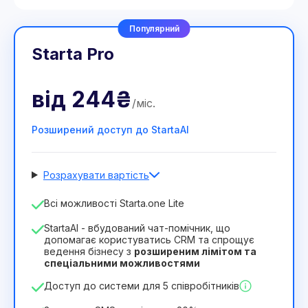
Популярний
Starta Pro
від
244₴
/
міс
.
Розширений доступ до StartaAI
Розрахувати вартість
Кількість співробітників
Всі можливості Starta.one Lite
1
StartaAI - вбудований чат-помічник, що
Тривалість ліцензії
допомагає користуватись CRM та спрощує
ведення бізнесу з
розширеним лімітом та
12
Months
(знижка -25%)
Вигідний
спеціальними можливостями
244₴
349₴
/
місяць
Доступ до системи для 5 співробітників
2932₴
за
12
Months