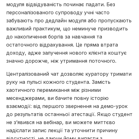
модуля відвідуваність починає падати. Без
персоналізованого супроводу учні часто
забувають про дедлайн модуля або пропускають
важливий практикум, що неминуче призводить
до накопичення боргів за навчання та
остаточного відрахування. Це пряма втрата
доходу, адже залучення нового клієнта коштує
значно дорожче, ніж утримання поточного.
Централізований чат дозволяє куратору тримати
руку на пульсі кожного студента. Замість
хаотичного перемикання між різними
месенджерами, ви бачите повну історію
взаємодії: від першого звернення на демо-урок
до результатів останньої атестації. Якщо студент
не з’явився на вебінар, ви можете миттєво
надіслати запис лекції та уточнити причину
відсутності, не даючи йому випасти з