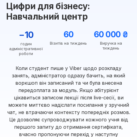
Цифри для бізнесу:
Навчальний центр
−10
60
60 000 ₴
Візитів на тиждень
Виручка на
годин
тиждень
адміністративної
роботи
Коли студент пише у Viber щодо розкладу
занять, адміністратор одразу бачить, на який
воркшоп він записаний та чи була внесена
передоплата за модуль. Якщо абітурієнт
цікавиться записом лекції після live-сесії, ви
можете миттєво надіслати посилання у зручний
чат, не втрачаючи контексту попередніх розмов.
Це дозволяє супроводжувати кожного учня від
першого запиту до отримання сертифіката,
вчасно пропонуючи перехід у наступну