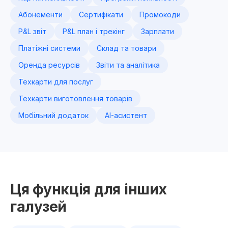
Абонементи
Сертифікати
Промокоди
P&L звіт
P&L план і трекінг
Зарплати
Платіжні системи
Склад та товари
Оренда ресурсів
Звіти та аналітика
Техкарти для послуг
Техкарти виготовлення товарів
Мобільний додаток
AI-асистент
Ця функція для інших
галузей