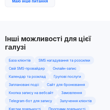
Маю інше питання
Інші можливості для цієї
галузі
База клієнтів
SMS нагадування та розсилки
Свій SMS-провайдер
Онлайн-запис
Календар та розклад
Групові послуги
Заплановані події
Сайт для бронювання
Кнопка запису на вебсайт
Замовлення
Telegram-бот для запису
Залучення клієнтів
Картки лояльності
Програми лояльності