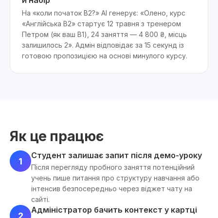
й набір
На «коли початок B2?» AI генерує: «Олено, курс
«Англійська B2» стартує 12 травня з тренером
Петром (як ваш B1), 24 заняття — 4 800 ₴, місць
залишилось 2». Адмін відповідає за 15 секунд із
готовою пропозицією на основі минулого курсу.
Як це працює
Студент залишає запит після демо-уроку
1
Після перегляду пробного заняття потенційний
учень пише питання про структуру навчання або
інтенсив безпосередньо через віджет чату на
сайті.
Адміністратор бачить контекст у картці
2