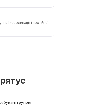
чної координації і постійної
 рятує
ебувані групові