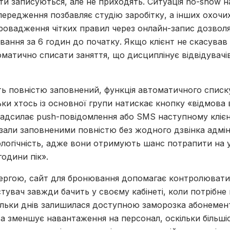
нти записуються, але не приходять. Ситуація no-show н
передження позбавляє студію заробітку, а інших охоч
ровадження чітких правил через онлайн-запис дозвол
ання за 6 годин до початку. Якщо клієнт не скасував
атично списати заняття, що дисциплінує відвідувачів 
ть повністю заповнений, функція автоматичного списку
ьки хтось із основної групи натискає кнопку «відмова 
адсилає push-повідомлення або SMS наступному клієнт
зали заповненими повністю без жодного дзвінка адмін
ологічність, адже вони отримують шанс потрапити на у
години пік».
чергою, сайт для бронювання допомагає контролюват
стувач завжди бачить у своєму кабінеті, коли потрібн
ільки днів залишилася доступною заморозка абонемен
та зменшує навантаження на персонал, оскільки більші