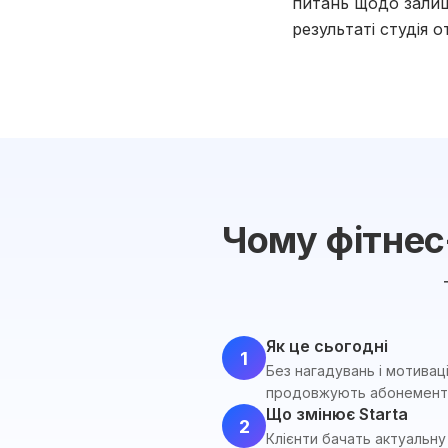
питань щодо залиш
результаті студія 
Чому фітнес
Як це сьогодні
1
Без нагадувань і мотивац
продовжують абонемент
Що змінює Starta
2
Клієнти бачать актуальну 