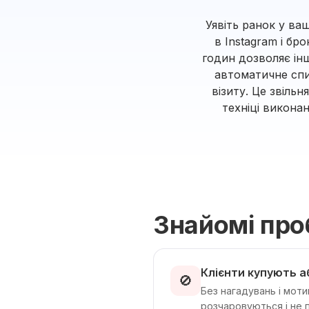
Уявіть ранок у ваш
в Instagram і бр
годин дозволяє інш
автоматичне спи
візиту. Це звіль
техніці викона
Знайомі пр
Клієнти купують а
🚫
Без нагадувань і моти
розчаровуються і не