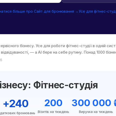
натися більше про Сайт для бронювання →
Усе для фітнес-студ
сервісного бізнесу. Усе для роботи фітнес-студії в одній сис
відвідуваності, — а AI бере на себе рутину. Понад 1000 бізне
15
ізнесу: Фітнес-студія
+240
200
300 000 
Візитів на тиждень
Виручка на тиждень
даткових бронювань