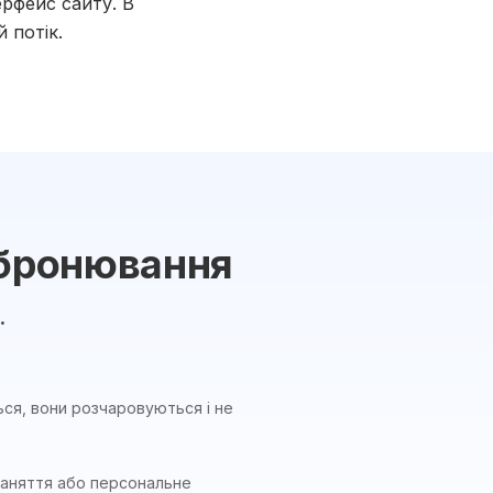
рфейс сайту. В
 потік.
 бронювання
.
ься, вони розчаровуються і не
і заняття або персональне