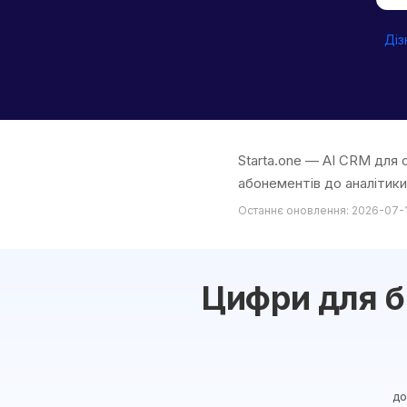
Діз
Starta.one — AI CRM для 
абонементів до аналітики 
Останнє оновлення: 2026-07-
Цифри для б
до