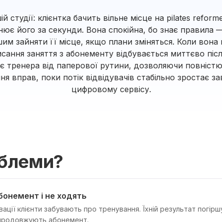
ій студії: клієнтка бачить вільне місце на pilates refor
онює його за секунди. Вона спокійна, бо знає правила 
им зайняти її місце, якщо плани зміняться. Коли вона
сання заняття з абонементу відбувається миттєво піс
няє тренера від паперової рутини, дозволяючи повніст
ння вправ, поки потік відвідувачів стабільно зростає з
цифровому сервісу.
облеми?
бонемент і не ходять
вації клієнти забувають про тренування. Їхній результат погірш
 продовжують абонемент.