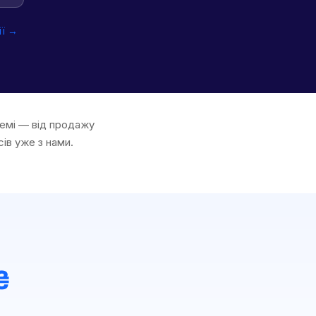
ії →
темі — від продажу
сів уже з нами.
₴