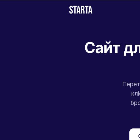
Сайт д
Перет
кл
бро