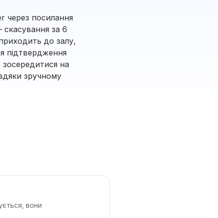
mer через посилання
— скасування за 6
 приходить до залу,
ля підтвердження
ю зосередитися на
авдяки зручному
ується, вони