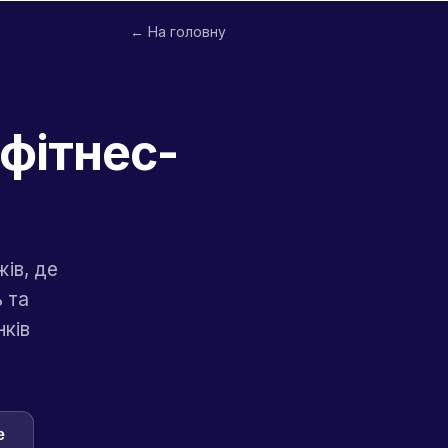
← На головну
фітнес-
ів, де
 та
нків
e