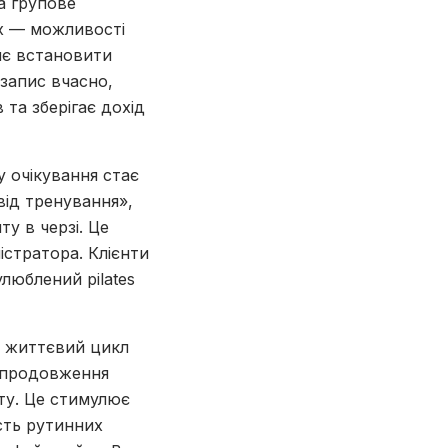
а групове
их — можливості
яє встановити
 запис вчасно,
та зберігає дохід
 очікування стає
від тренування»,
у в черзі. Це
істратора. Клієнти
люблений pilates
и життєвий цикл
е продовження
ту. Це стимулює
сть рутинних