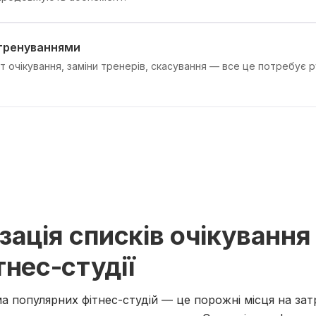
 тренуваннями
 очікування, заміни тренерів, скасування — все це потребує ру
зація списків очікування
тнес-студії
 популярних фітнес-студій — це порожні місця на затр