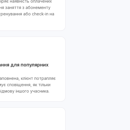
іряє наявність оплачених
ння заняття з абонементу
ренування або check-in на
ання для популярних
аповнена, клієнт потрапляє
мує сповіщення, як тільки
відмову іншого учасника.