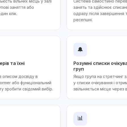
ькість вільних місць у залі
Система самостійно перев
упові заняття або
занять та здійснює списа
дин клік.
одразу після завершення т
ресепшні.
🔔
рів та їхні
Розумні списки очікув
груп
з описом досвіду в
Якщо група на стретчинг з
reformer або функціональний
у списки очікування і отри
ту зробити свідомий вибір.
звільняється місце через 
📊