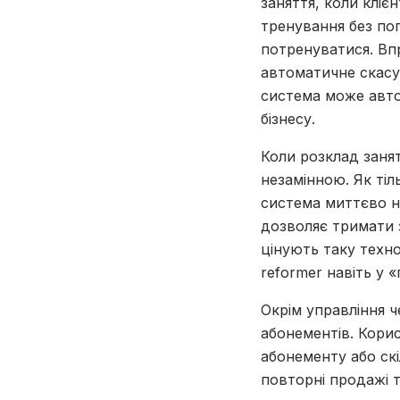
заняття, коли кліє
тренування без по
потренуватися. Вп
автоматичне скасув
система може автом
бізнесу.
Коли розклад заня
незамінною. Як тіл
система миттєво н
дозволяє тримати 
цінують таку техн
reformer навіть у «
Окрім управління 
абонементів. Кори
абонементу або ск
повторні продажі 