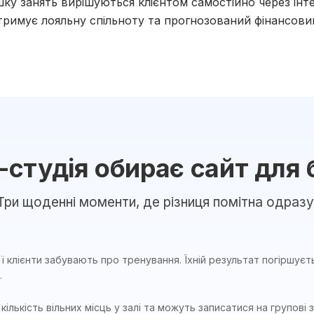
ку занять вирішуються клієнтом самостійно через інте
отримує лояльну спільноту та прогнозований фінансовий
-студія обирає сайт для
Три щоденні моменти, де різниця помітна одразу
ії клієнти забувають про тренування. Їхній результат погіршуєт
.
кількість вільних місць у залі та можуть записатися на групов