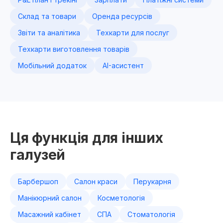
Склад та товари
Оренда ресурсів
Звіти та аналітика
Техкарти для послуг
Техкарти виготовлення товарів
Мобільний додаток
AI-асистент
Ця функція для інших
галузей
Барбершоп
Салон краси
Перукарня
Манікюрний салон
Косметологія
Масажний кабінет
СПА
Стоматологія