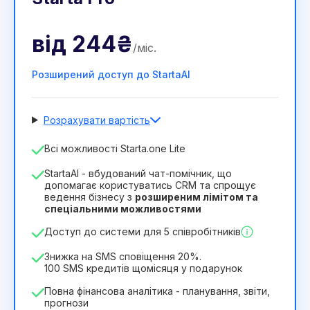
від
244₴
/
міс
.
Розширений доступ до StartaAI
Розрахувати вартість
Кількість співробітників
Всі можливості Starta.one Lite
1
StartaAI - вбудований чат-помічник, що
Тривалість ліцензії
допомагає користуватись CRM та спрощує
ведення бізнесу з
розширеним лімітом та
12
Months
(знижка -25%)
Вигідний
спеціальними можливостями
244₴
349₴
/
місяць
Доступ до системи для 5 співробітників
2932₴
за
12
Months
Знижка на SMS сповіщення 20%.
100 SMS кредитів щомісяця у подарунок
Повна фінансова аналітика - планування, звіти,
прогнози