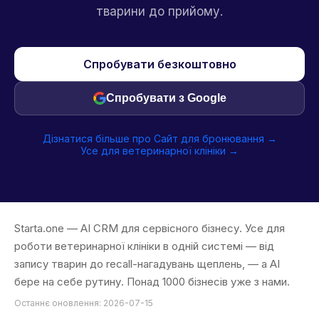
тварини до прийому.
Спробувати безкоштовно
Спробувати з Google
Дізнатися більше про Сайт для бронювання →
Усе для ветеринарної клініки →
Starta.one — AI CRM для сервісного бізнесу. Усе для
роботи ветеринарної клініки в одній системі — від
запису тварин до recall-нагадувань щеплень, — а AI
бере на себе рутину. Понад 1000 бізнесів уже з нами.
Останнє оновлення: 2026-07-15