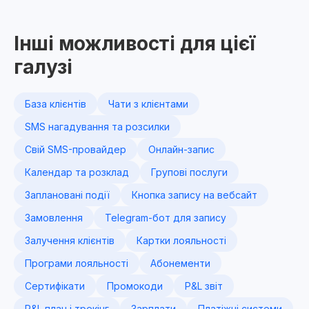
Інші можливості для цієї
галузі
База клієнтів
Чати з клієнтами
SMS нагадування та розсилки
Свій SMS-провайдер
Онлайн-запис
Календар та розклад
Групові послуги
Заплановані події
Кнопка запису на вебсайт
Замовлення
Telegram-бот для запису
Залучення клієнтів
Картки лояльності
Програми лояльності
Абонементи
Сертифікати
Промокоди
P&L звіт
P&L план і трекінг
Зарплати
Платіжні системи