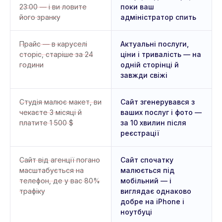
23:00 — і ви ловите
поки ваш
його зранку
адміністратор спить
Прайс — в каруселі
Актуальні послуги,
сторіс, старіше за 24
ціни і тривалість — на
години
одній сторінці й
завжди свіжі
Студія малює макет, ви
Сайт згенерувався з
чекаєте 3 місяці й
ваших послуг і фото —
платите 1 500 $
за 10 хвилин після
реєстрації
Сайт від агенції погано
Сайт спочатку
масштабується на
малюється під
телефон, де у вас 80%
мобільний — і
трафіку
виглядає однаково
добре на iPhone і
ноутбуці