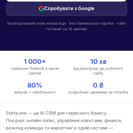
Спробувати з Google
Безкоштовний план назавжди · без банківської картки · сайт
готовий за 10 хвилин
1 000+
10 хв
сервісних бізнесів зі своїм
від реєстрації до робочого
сайтом
сайту
80%
0 ₴
записів — з мобільного
розробник і дизайнер не потрібні
Starta.one — це AI CRM для сервісного бізнесу.
Поєднує онлайн-запис, управління клієнтами, фінанси,
розклад команди та маркетинг в одній системі —