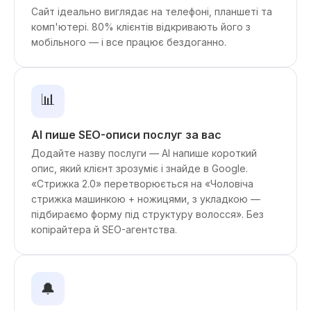
Сайт ідеально виглядає на телефоні, планшеті та
комп'ютері. 80% клієнтів відкривають його з
мобільного — і все працює бездоганно.
📊
AI пише SEO-описи послуг за вас
Додайте назву послуги — AI напише короткий
опис, який клієнт зрозуміє і знайде в Google.
«Стрижка 2.0» перетворюється на «Чоловіча
стрижка машинкою + ножицями, з укладкою —
підбираємо форму під структуру волосся». Без
копірайтера й SEO-агентства.
🔔