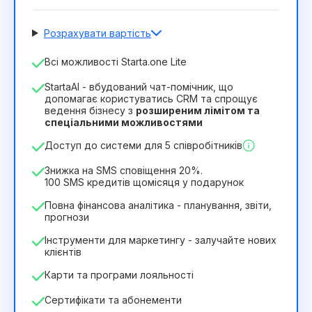
Розрахувати вартість
Кількість співробітників
Всі можливості Starta.one Lite
1
StartaAI - вбудований чат-помічник, що
Тривалість ліцензії
допомагає користуватись CRM та спрощує
ведення бізнесу з
розширеним лімітом та
12
Months
(знижка -25%)
Вигідний
спеціальними можливостями
244₴
349₴
/
місяць
Доступ до системи для 5 співробітників
2932₴
за
12
Months
Знижка на SMS сповіщення 20%.
100 SMS кредитів щомісяця у подарунок
Повна фінансова аналітика - планування, звіти,
прогнози
Інструменти для маркетингу - залучайте нових
клієнтів
Карти та програми лояльності
Сертифікати та абонементи