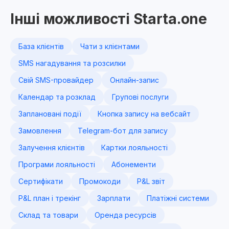
Інші можливості Starta.one
База клієнтів
Чати з клієнтами
SMS нагадування та розсилки
Свій SMS-провайдер
Онлайн-запис
Календар та розклад
Групові послуги
Заплановані події
Кнопка запису на вебсайт
Замовлення
Telegram-бот для запису
Залучення клієнтів
Картки лояльності
Програми лояльності
Абонементи
Сертифікати
Промокоди
P&L звіт
P&L план і трекінг
Зарплати
Платіжні системи
Склад та товари
Оренда ресурсів