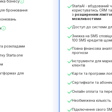
ика бізнесу
1
StartaAI - вбудований
Тривалість ліцензії
для бронювання
користуватись CRM та
з
розширеним ліміто
12
Months
(знижка -25%)
можливостями
бронювань
244₴
349₴
/
місяць
Доступ до системи для
м
2932₴
за
12
Months
Знижка на SMS сповіщ
100 SMS кредитів щом
 та розкладами
Повна фінансова аналіт
прогнози
ку Starta.one
Інструменти для марке
ом
клієнтів
латформах для
Карти та програми ло
Сертифікати та абоне
Онлайн оплата та пер
Необмежена кількість 
Підключення свого S