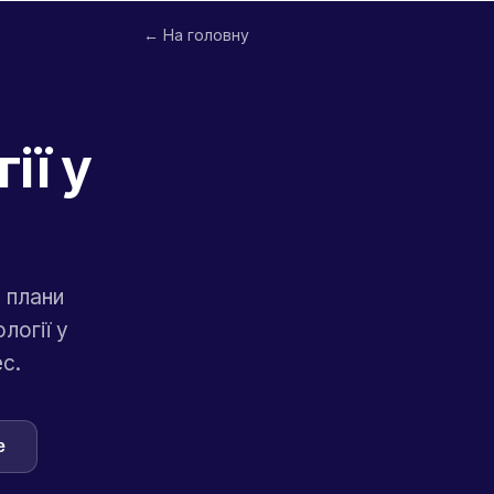
← На головну
ії у
 плани
логії у
с.
e