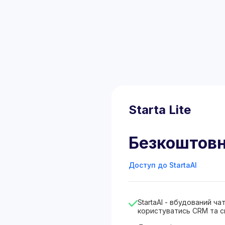
Starta Lite
Безкоштов
Доступ до StartaAI
StartaAI - вбудований ч
користуватись CRM та с