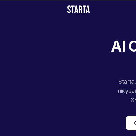
AI 
Start
лікува
Х