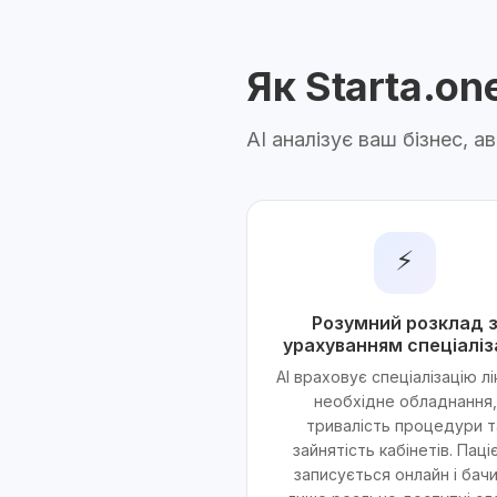
Як Starta.o
AI аналізує ваш бізнес, 
⚡
Розумний розклад 
урахуванням спеціаліз
AI враховує спеціалізацію лі
необхідне обладнання,
тривалість процедури т
зайнятість кабінетів. Паці
записується онлайн і бач