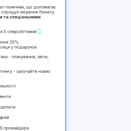
 чат-помічник, що допомагає
 спрощує ведення бізнесу
м та спеціальними
Вигідний
 5 співробітників
ення 20%.
ісяця у подарунок
ика - планування, звіти,
тингу - залучайте нових
яльності
менти
едплати
філій
MS провайдера