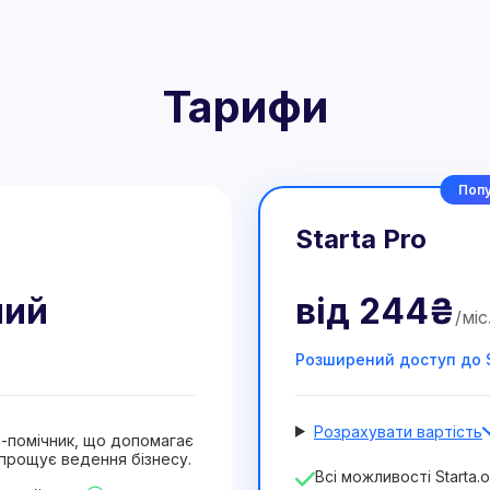
Тарифи
Попу
Starta Pro
ний
від
244₴
/
міс
Розширений доступ до S
Розрахувати вартість
ат-помічник, що допомагає
прощує ведення бізнесу.
Кількість співробітників
Всі можливості Starta.o