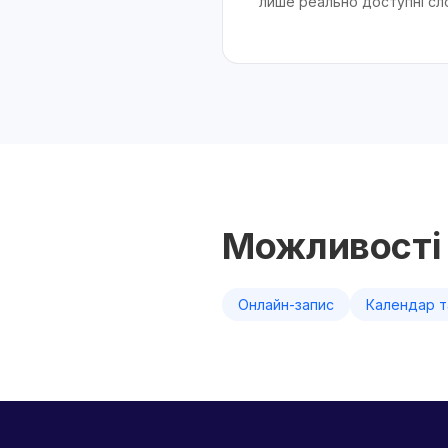
лише реально доступні сл
Можливості 
Онлайн-запис
Календар т