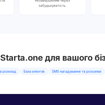
оти.
незавершеним через
забудькуватість.
Starta.one для вашого бі
а розклад
База клієнтів
SMS нагадування та розсилки