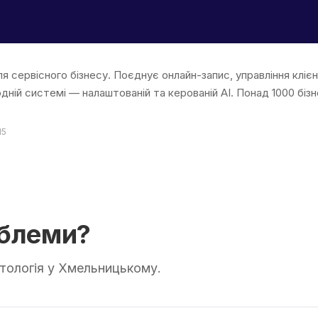
ля сервісного бізнесу. Поєднує онлайн-запис, управління кліє
дній системі — налаштованій та керованій AI. Понад 1000 бі
15
облеми?
атологія у Хмельницькому.