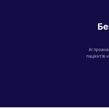
Бе
AI проана
пацієнтів 