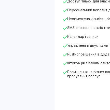
Доступ тільки для власн
Персональний вебсайт 
Необмежена кількість 
SMS сповіщення клієнта
Календар і записи
Управління відпустками
Push-сповіщення в додат
Інтеграція з вашим сайт
Розміщення на різних п
просування послуг