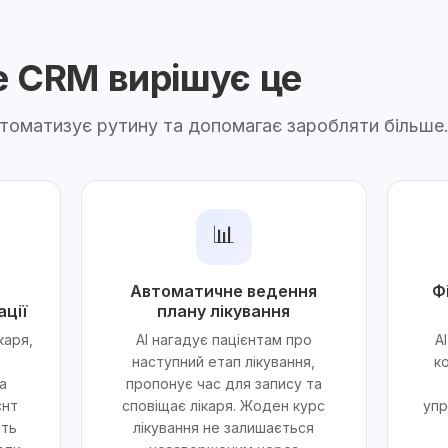
ne CRM вирішує це
автоматизує рутину та допомагає заробляти більше
📊
з
Автоматичне ведення
Ф
ації
плану лікування
каря,
AI нагадує пацієнтам про
A
наступний етап лікування,
к
а
пропонує час для запису та
єнт
сповіщає лікаря. Жоден курс
упр
ить
лікування не залишається