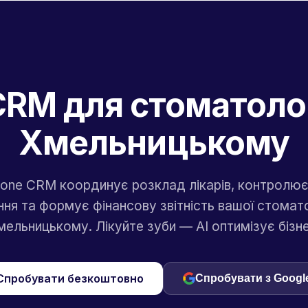
CRM для стоматолог
Хмельницькому
a.one CRM координує розклад лікарів, контролює
ння та формує фінансову звітність вашої стомато
мельницькому. Лікуйте зуби — AI оптимізує бізне
Спробувати безкоштовно
Спробувати з Googl