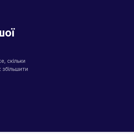
шої
е, скільки
к збільшити