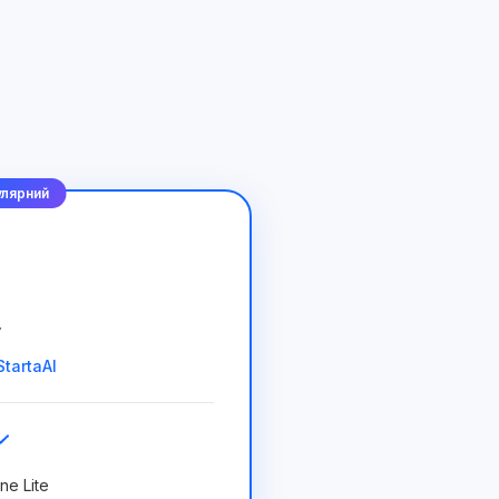
лярний
.
tartaAI
ne Lite