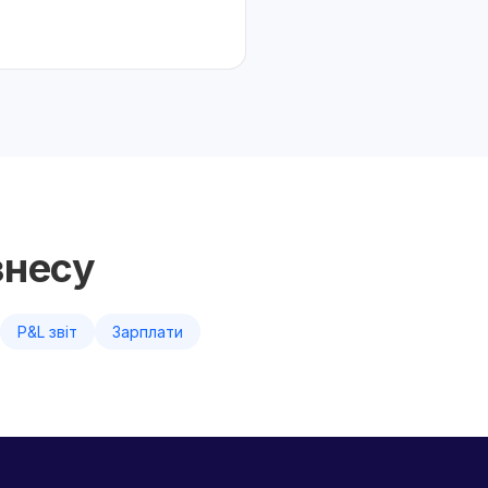
знесу
P&L звіт
Зарплати