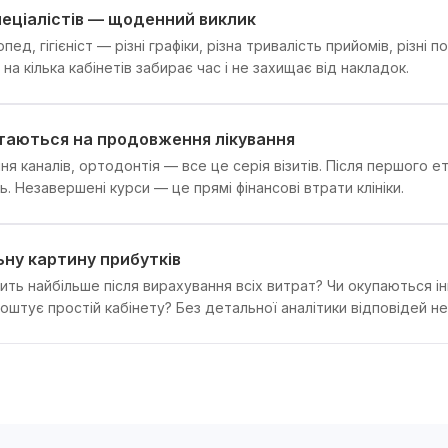
пеціалістів — щоденний виклик
пед, гігієніст — різні графіки, різна тривалість прийомів, різні 
на кілька кабінетів забирає час і не захищає від накладок.
таються на продовження лікування
ня каналів, ортодонтія — все це серія візитів. Після першого е
. Незавершені курси — це прямі фінансові втрати клініки.
ьну картину прибутків
ть найбільше після вирахування всіх витрат? Чи окупаються ін
оштує простій кабінету? Без детальної аналітики відповідей не