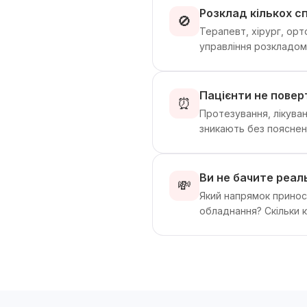
Розклад кількох с
🚫
Терапевт, хірург, орто
управління розкладом 
Пацієнти не повер
⏰
Протезування, лікуван
зникають без пояснень
Ви не бачите реал
💸
Який напрямок приноси
обладнання? Скільки к