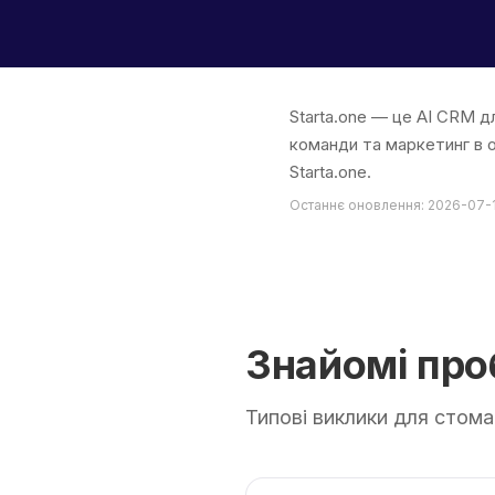
Starta.one — це AI CRM д
команди та маркетинг в о
Starta.one.
Останнє оновлення: 2026-07-
Знайомі пр
Типові виклики для стом