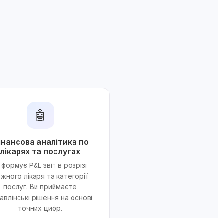
.
🤖
інансова аналітика по
лікарях та послугах
I формує P&L звіт в розрізі
ожного лікаря та категорії
послуг. Ви приймаєте
авлінські рішення на основі
точних цифр.