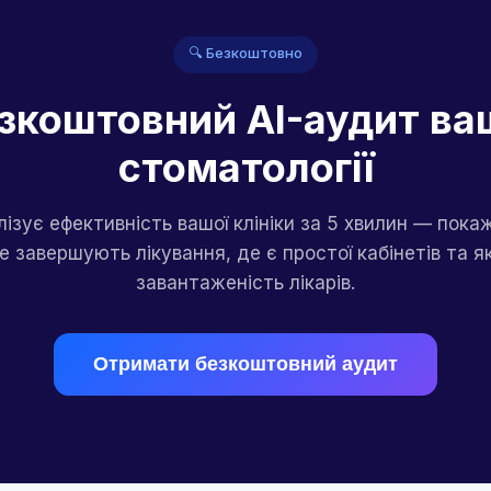
🔍 Безкоштовно
зкоштовний AI-аудит ва
стоматології
лізує ефективність вашої клініки за 5 хвилин — покаж
не завершують лікування, де є простої кабінетів та я
завантаженість лікарів.
Отримати безкоштовний аудит