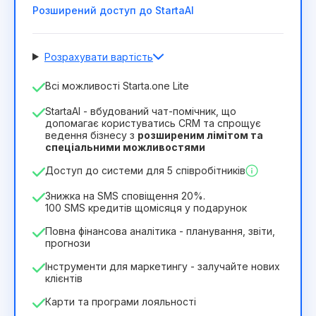
Розширений доступ до StartaAI
Розрахувати вартість
Кількість співробітників
Всі можливості Starta.one Lite
1
StartaAI - вбудований чат-помічник, що
Тривалість ліцензії
допомагає користуватись CRM та спрощує
ведення бізнесу з
розширеним лімітом та
12
Months
(знижка -25%)
Вигідний
спеціальними можливостями
244₴
349₴
/
місяць
Доступ до системи для 5 співробітників
2932₴
за
12
Months
Знижка на SMS сповіщення 20%.
100 SMS кредитів щомісяця у подарунок
Повна фінансова аналітика - планування, звіти,
прогнози
Інструменти для маркетингу - залучайте нових
клієнтів
Карти та програми лояльності