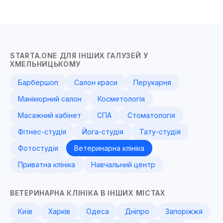
STARTA.ONE ДЛЯ ІНШИХ ГАЛУЗЕЙ У
ХМЕЛЬНИЦЬКОМУ
Барбершоп
Салон краси
Перукарня
Манікюрний салон
Косметологія
Масажний кабінет
СПА
Стоматологія
Фітнес-студія
Йога-студія
Тату-студія
Фотостудія
Ветеринарна клініка
Приватна клініка
Навчальний центр
ВЕТЕРИНАРНА КЛІНІКА В ІНШИХ МІСТАХ
Київ
Харків
Одеса
Дніпро
Запоріжжя