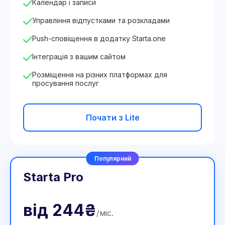
Календар і записи
Управління відпустками та розкладами
Push-сповіщення в додатку Starta.one
Інтеграція з вашим сайтом
Розміщення на різних платформах для
просування послуг
Почати з Lite
Популярний
Starta Pro
від
244₴
/
міс
.