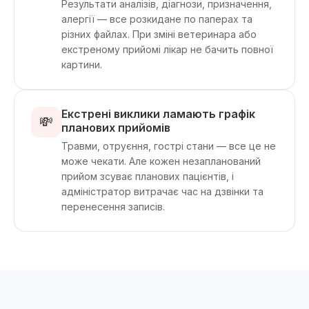
Результати аналізів, діагнози, призначення,
алергії — все розкидане по паперах та
різних файлах. При зміні ветеринара або
екстреному прийомі лікар не бачить повної
картини.
Екстрені виклики ламають графік
💸
планових прийомів
Травми, отруєння, гострі стани — все це не
може чекати. Але кожен незапланований
прийом зсуває планових пацієнтів, і
адміністратор витрачає час на дзвінки та
перенесення записів.