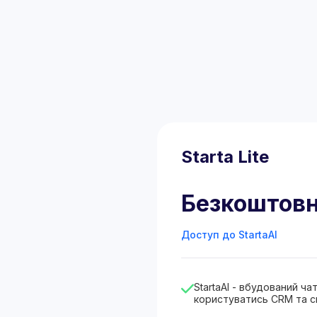
Starta Lite
Безкоштов
Доступ до StartaAI
StartaAI - вбудований ч
користуватись CRM та с