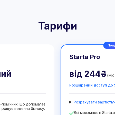
Тарифи
Попу
Starta Pro
ний
від
244₴
/
міс
Розширений доступ до S
Розрахувати вартість
ат-помічник, що допомагає
прощує ведення бізнесу.
Кількість співробітників
Всі можливості Starta.o