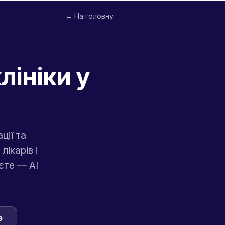
← На головну
лініки у
ції та
ікарів і
уєте — AI
e