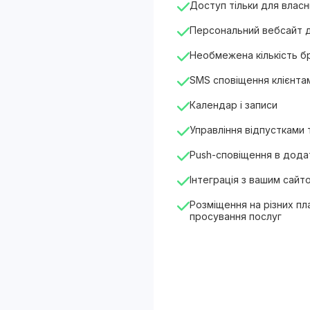
Доступ тільки для власн
Персональний вебсайт 
Необмежена кількість 
SMS сповіщення клієнта
Календар і записи
Управління відпустками
Push-сповіщення в додат
Інтеграція з вашим сайт
Розміщення на різних п
просування послуг