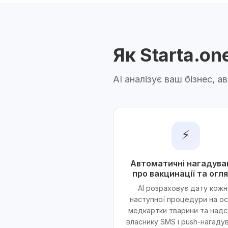
Як Starta.o
AI аналізує ваш бізнес, 
⚡
Автоматичні нагадува
про вакцинації та огл
AI розраховує дату кожн
наступної процедури на ос
медкартки тварини та надс
власнику SMS і push-нагаду