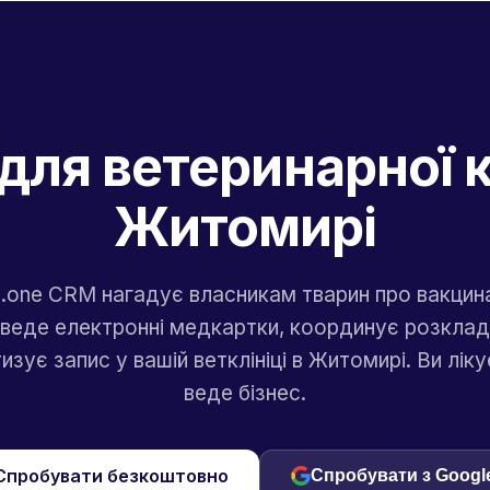
для ветеринарної к
Житомирі
a.one CRM нагадує власникам тварин про вакцина
 веде електронні медкартки, координує розклад л
зує запис у вашій ветклініці в Житомирі. Ви лік
веде бізнес.
Спробувати безкоштовно
Спробувати з Googl