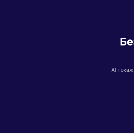
Бе
AI покаж