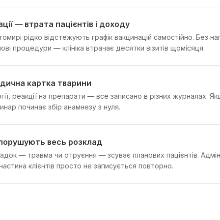
ції — втрата пацієнтів і доходу
омирі рідко відстежують графік вакцинацій самостійно. Без наг
ві процедури — клініка втрачає десятки візитів щомісяця.
едична картка тварини
ергії, реакції на препарати — все записано в різних журналах. Я
ринар починає збір анамнезу з нуля.
 порушують весь розклад
адок — травма чи отруєння — зсуває планових пацієнтів. Адмі
частина клієнтів просто не записується повторно.