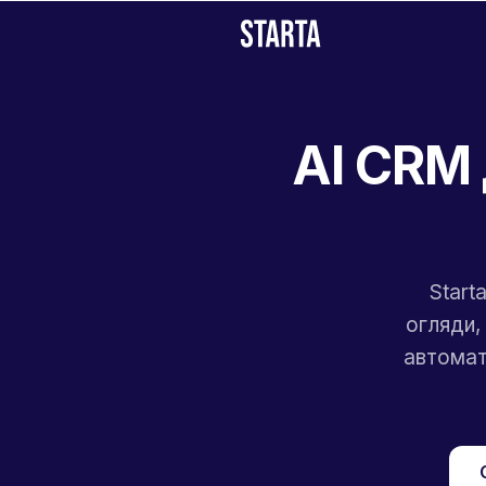
AI CRM 
Start
огляди,
автомати