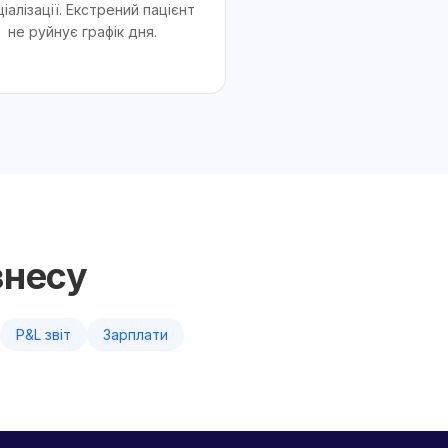
іалізації. Екстрений пацієнт
не руйнує графік дня.
знесу
P&L звіт
Зарплати