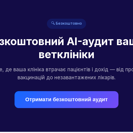
🔍 Безкоштовно
зкоштовний AI-аудит ва
ветклініки
е, де ваша клініка втрачає пацієнтів і дохід — від п
вакцинацій до незавантажених лікарів.
Отримати безкоштовний аудит