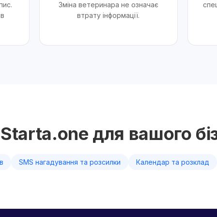
пис.
Зміна ветеринара не означає
спец
ів
втрату інформації.
Starta.one для вашого бі
ів
SMS нагадування та розсилки
Календар та розклад