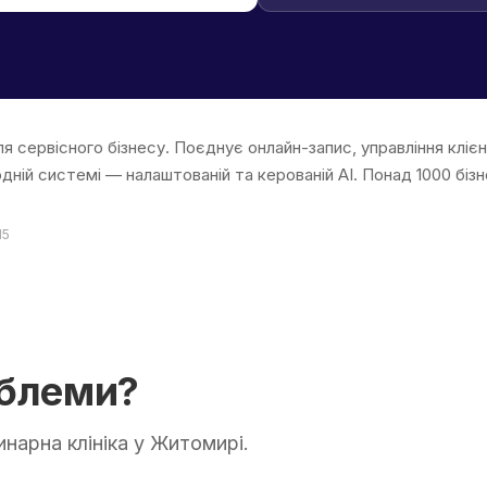
ля сервісного бізнесу. Поєднує онлайн-запис, управління кліє
дній системі — налаштованій та керованій AI. Понад 1000 бі
15
облеми?
инарна клініка у Житомирі.