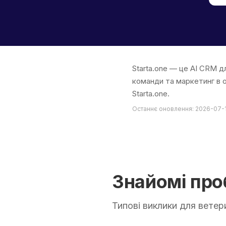
Starta.one — це AI CRM д
команди та маркетинг в о
Starta.one.
Останнє оновлення: 2026-07-
Знайомі пр
Типові виклики для ветер