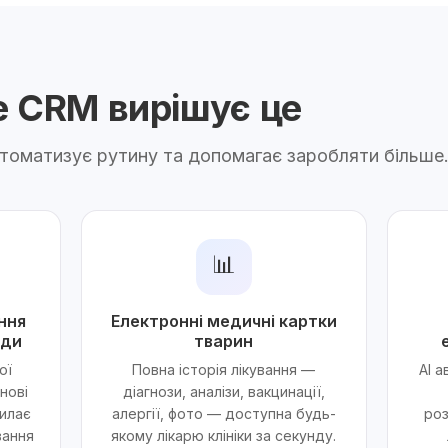
ne CRM вирішує це
автоматизує рутину та допомагає заробляти більше
📊
ння
Електронні медичні картки
яди
тварин
ої
Повна історія лікування —
AI 
нові
діагнози, аналізи, вакцинації,
илає
алергії, фото — доступна будь-
роз
вання
якому лікарю клініки за секунду.