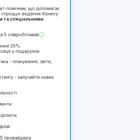
 чат-помічник, що допомагає
 спрощує ведення бізнесу
м та спеціальними
Вигідний
 5 співробітників
ення 20%.
ісяця у подарунок
ика - планування, звіти,
тингу - залучайте нових
яльності
менти
едплати
філій
MS провайдера