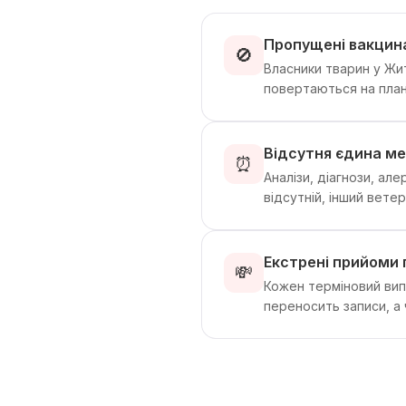
Пропущені вакцина
🚫
Власники тварин у Жит
повертаються на плано
Відсутня єдина м
⏰
Аналізи, діагнози, ал
відсутній, інший вете
Екстрені прийоми
💸
Кожен терміновий вип
переносить записи, а 