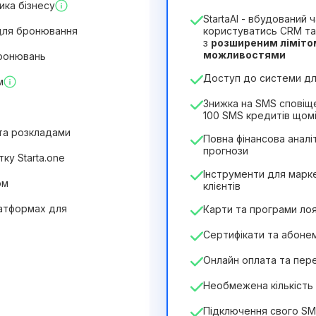
ика бізнесу
1
StartaAI - вбудований
Тривалість ліцензії
для бронювання
користуватись CRM та
з
розширеним ліміто
12
Months
(знижка -25%)
можливостями
бронювань
244₴
349₴
/
місяць
Доступ до системи для
м
2932₴
за
12
Months
Знижка на SMS сповіщ
100 SMS кредитів щом
 та розкладами
Повна фінансова аналіт
прогнози
ку Starta.one
Інструменти для марке
ом
клієнтів
латформах для
Карти та програми ло
Сертифікати та абоне
Онлайн оплата та пер
Необмежена кількість 
Підключення свого S