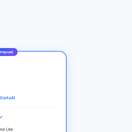
лярний
.
tartaAI
ne Lite