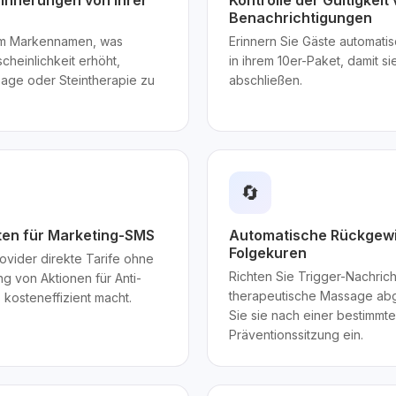
rinnerungen von Ihrer
Kontrolle der Gültigkei
Benachrichtigungen
rem Markennamen, was
Erinnern Sie Gäste automati
cheinlichkeit erhöht,
in ihrem 10er-Paket, damit s
sage oder Steintherapie zu
abschließen.
🔄
sten für Marketing-SMS
Automatische Rückgewi
Folgekuren
ovider direkte Tarife ohne
Richten Sie Trigger-Nachrich
g von Aktionen für Anti-
therapeutische Massage ab
kosteneffizient macht.
Sie sie nach einer bestimmte
Präventionssitzung ein.