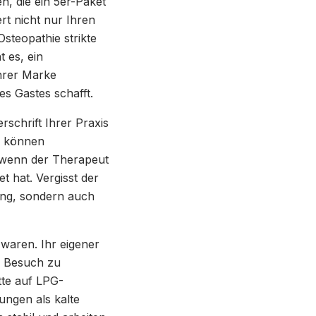
, die ein 5er-Paket
t nicht nur Ihren
steopathie strikte
 es, ein
Ihrer Marke
es Gastes schafft.
schrift Ihrer Praxis
e können
, wenn der Therapeut
t hat. Vergisst der
zung, sondern auch
 waren. Ihr eigener
n Besuch zu
tte auf LPG-
ngen als kalte