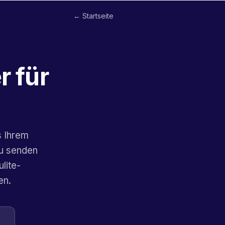
← Startseite
r für
s Ihrem
zu senden
lite-
en.
n