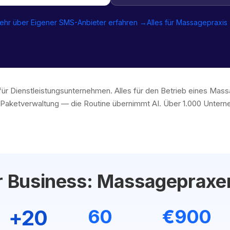
ehr über Eigener SMS-Anbieter erfahren →
Alles für Massagepraxis
für Dienstleistungsunternehmen. Alles für den Betrieb eines Mas
aketverwaltung — die Routine übernimmt AI. Über 1.000 Unterne
hr Business: Massagepraxe
+20
60
€900