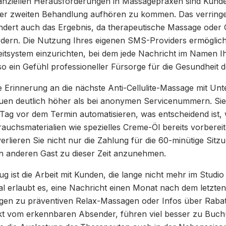
nanziellen Herausforderungen in Massagepraxen sind Kunden
er zweiten Behandlung aufhören zu kommen. Das verringer
dert auch das Ergebnis, da therapeutische Massage oder O
rdern. Die Nutzung Ihres eigenen SMS-Providers ermöglicht
leitsystem einzurichten, bei dem jede Nachricht im Namen 
o ein Gefühl professioneller Fürsorge für die Gesundheit d
Erinnerung an die nächste Anti-Cellulite-Massage mit Unter
trauen deutlich höher als bei anonymen Servicenummern. Si
Tag vor dem Termin automatisieren, was entscheidend ist
chsmaterialien wie spezielles Creme-Öl bereits vorbereite
rlieren Sie nicht nur die Zahlung für die 60-minütige Sit
nen anderen Gast zu dieser Zeit anzunehmen.
g ist die Arbeit mit Kunden, die lange nicht mehr im Studio
 erlaubt es, eine Nachricht einen Monat nach dem letzte
gen zu präventiven Relax-Massagen oder Infos über Raba
t vom erkennbaren Absender, führen viel besser zu Buchu