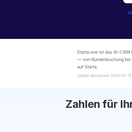
M
Starta.one ist das AI-CRM 
— von Kundenbuchung bis P
auf Starta.
Zuletzt aktualisiert: 2026-07-15
Zahlen für I