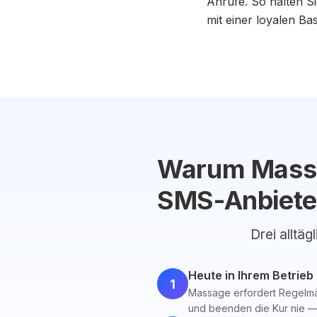
Anrufe. So halten S
mit einer loyalen Ba
Warum Massag
SMS-Anbiete
Drei alltäg
Heute in Ihrem Betrieb
1
Massage erfordert Regelmä
und beenden die Kur nie —