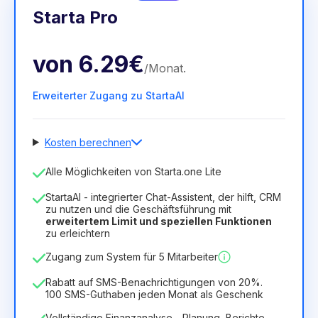
Starta Pro
von
6.29€
/
Monat
.
Erweiterter Zugang zu StartaAI
Kosten berechnen
Anzahl der Mitarbeiter
Alle Möglichkeiten von Starta.one Lite
1
StartaAI - integrierter Chat-Assistent, der hilft, CRM
Dauer der Lizenz
zu nutzen und die Geschäftsführung mit
erweitertem Limit und speziellen Funktionen
12
Months
(Rabatt -25%)
Vorteilhaft
zu erleichtern
6.29€
8.99€
/
Monat
Zugang zum System für 5 Mitarbeiter
75.52€
für
12
Months
Rabatt auf SMS-Benachrichtigungen von 20%.
100 SMS-Guthaben jeden Monat als Geschenk
Vollständige Finanzanalyse - Planung, Berichte,