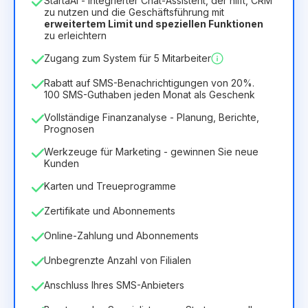
StartaAI - integrierter Chat-Assistent, der hilft, CRM
Dauer der Lizenz
zu nutzen und die Geschäftsführung mit
erweitertem Limit und speziellen Funktionen
12
Months
(Rabatt -25%)
Vorteilhaft
zu erleichtern
6.29€
8.99€
/
Monat
Zugang zum System für 5 Mitarbeiter
75.52€
für
12
Months
Rabatt auf SMS-Benachrichtigungen von 20%.
100 SMS-Guthaben jeden Monat als Geschenk
Vollständige Finanzanalyse - Planung, Berichte,
Prognosen
Werkzeuge für Marketing - gewinnen Sie neue
Kunden
Karten und Treueprogramme
Zertifikate und Abonnements
Online-Zahlung und Abonnements
Unbegrenzte Anzahl von Filialen
Anschluss Ihres SMS-Anbieters