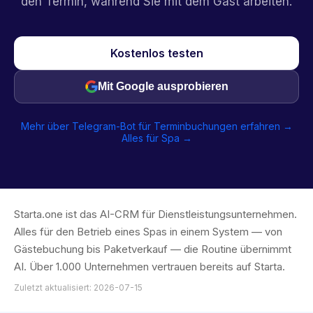
den Termin, während Sie mit dem Gast arbeiten.
Kostenlos testen
Mit Google ausprobieren
Mehr über Telegram-Bot für Terminbuchungen erfahren →
Alles für Spa →
Starta.one ist das AI-CRM für Dienstleistungsunternehmen.
Alles für den Betrieb eines Spas in einem System — von
Gästebuchung bis Paketverkauf — die Routine übernimmt
AI. Über 1.000 Unternehmen vertrauen bereits auf Starta.
Zuletzt aktualisiert: 2026-07-15