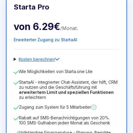
Starta Pro
von
6.29€
/
Monat
.
Erweiterter Zugang zu StartaAI
Kosten berechnen
Anzahl der Mitarbeiter
Alle Möglichkeiten von Starta.one Lite
1
StartaAI - integrierter Chat-Assistent, der hilft, CRM
Dauer der Lizenz
zu nutzen und die Geschäftsführung mit
erweitertem Limit und speziellen Funktionen
12
Months
(Rabatt -25%)
Vorteilhaft
zu erleichtern
6.29€
8.99€
/
Monat
Zugang zum System für 5 Mitarbeiter
75.52€
für
12
Months
Rabatt auf SMS-Benachrichtigungen von 20%.
100 SMS-Guthaben jeden Monat als Geschenk
Vollständige Finanzanalyse - Planung, Berichte,