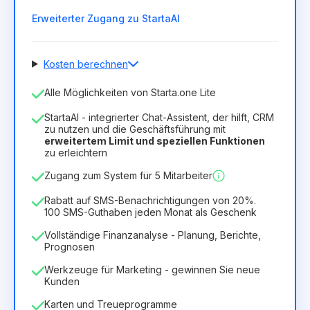
Erweiterter Zugang zu StartaAI
Kosten berechnen
Anzahl der Mitarbeiter
Alle Möglichkeiten von Starta.one Lite
1
StartaAI - integrierter Chat-Assistent, der hilft, CRM
Dauer der Lizenz
zu nutzen und die Geschäftsführung mit
erweitertem Limit und speziellen Funktionen
12
Months
(Rabatt -25%)
Vorteilhaft
zu erleichtern
6.29€
8.99€
/
Monat
Zugang zum System für 5 Mitarbeiter
75.52€
für
12
Months
Rabatt auf SMS-Benachrichtigungen von 20%.
100 SMS-Guthaben jeden Monat als Geschenk
Vollständige Finanzanalyse - Planung, Berichte,
Prognosen
Werkzeuge für Marketing - gewinnen Sie neue
Kunden
Karten und Treueprogramme