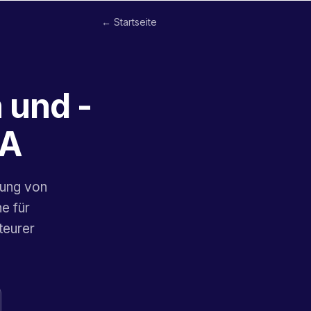
← Startseite
 und -
PA
tung von
e für
teurer