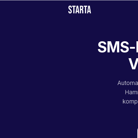
SMS-B
V
Automat
Hamm
kompl