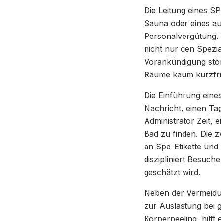
Die Leitung eines SP
Sauna oder eines a
Personalvergütung.
nicht nur den Spezi
Vorankündigung stört
Räume kaum kurzfris
Die Einführung eines
Nachricht, einen Ta
Administrator Zeit,
Bad zu finden. Die 
an Spa-Etikette und 
diszipliniert Besuche
geschätzt wird.
Neben der Vermeidun
zur Auslastung bei g
Körperpeeling, hilf