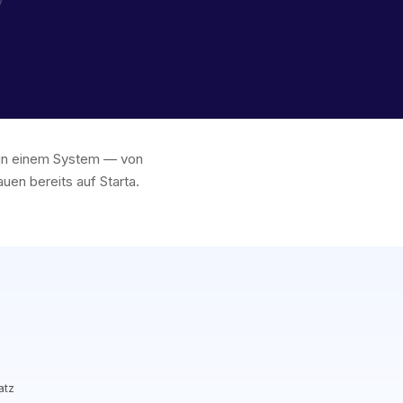
s in einem System — von
en bereits auf Starta.
atz