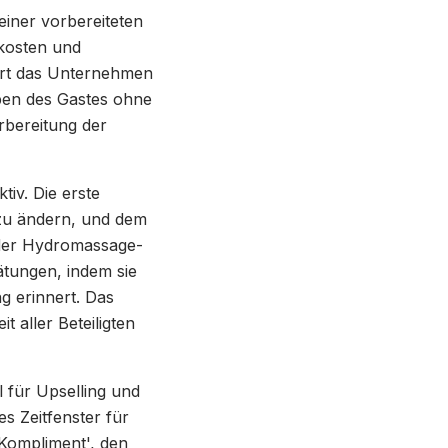
einer vorbereiteten
kosten und
ert das Unternehmen
iben des Gastes ohne
rbereitung der
tiv. Die erste
 zu ändern, und dem
oder Hydromassage-
ätungen, indem sie
g erinnert. Das
t aller Beteiligten
 für Upselling und
s Zeitfenster für
-Kompliment', den