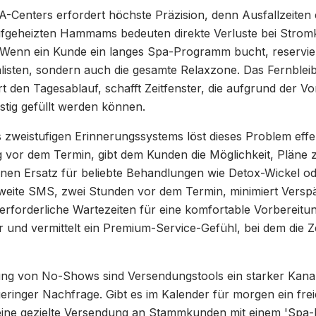
A-Centers erfordert höchste Präzision, denn Ausfallzeiten 
ufgeheizten Hammams bedeuten direkte Verluste bei Strom
 Wenn ein Kunde ein langes Spa-Programm bucht, reservi
alisten, sondern auch die gesamte Relaxzone. Das Fernble
 den Tagesablauf, schafft Zeitfenster, die aufgrund der Vo
tig gefüllt werden können.
 zweistufigen Erinnerungssystems löst dieses Problem effek
g vor dem Termin, gibt dem Kunden die Möglichkeit, Pläne
 einen Ersatz für beliebte Behandlungen wie Detox-Wickel 
zweite SMS, zwei Stunden vor dem Termin, minimiert Versp
erforderliche Wartezeiten für eine komfortable Vorbereitun
r und vermittelt ein Premium-Service-Gefühl, bei dem die Zei
g von No-Shows sind Versendungstools ein starker Kanal
eringer Nachfrage. Gibt es im Kalender für morgen ein freie
t eine gezielte Versendung an Stammkunden mit einem 'Spa