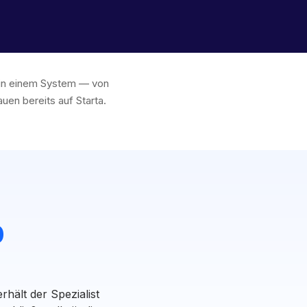
s in einem System — von
en bereits auf Starta.
0
hält der Spezialist