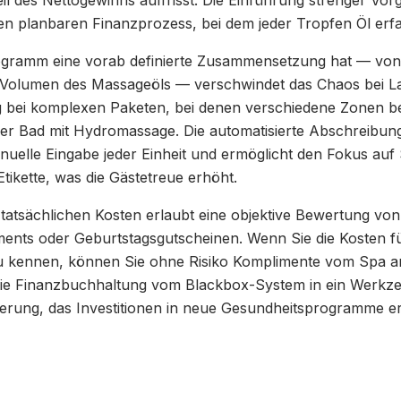
il des Nettogewinns auffrisst. Die Einführung strenger Vo
en planbaren Finanzprozess, bei dem jeder Tropfen Öl erfa
gramm eine vorab definierte Zusammensetzung hat — von
 Volumen des Massageöls — verschwindet das Chaos bei L
g bei komplexen Paketen, bei denen verschiedene Zonen bete
 Bad mit Hydromassage. Die automatisierte Abschreibun
nuelle Eingabe jeder Einheit und ermöglicht den Fokus auf
tikette, was die Gästetreue erhöht.
 tatsächlichen Kosten erlaubt eine objektive Bewertung vo
ts oder Geburtstagsgutscheinen. Wenn Sie die Kosten für
 kennen, können Sie ohne Risiko Komplimente vom Spa an
ie Finanzbuchhaltung vom Blackbox-System in ein Werkzeu
rung, das Investitionen in neue Gesundheitsprogramme er