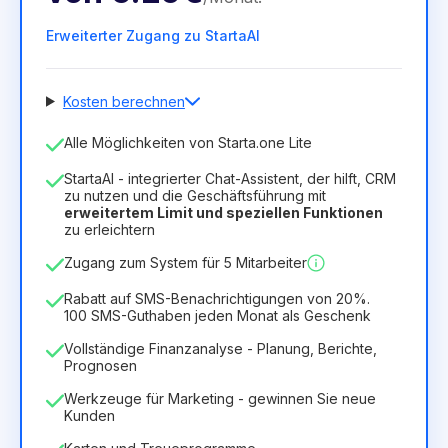
Erweiterter Zugang zu StartaAI
Kosten berechnen
Anzahl der Mitarbeiter
Alle Möglichkeiten von Starta.one Lite
1
StartaAI - integrierter Chat-Assistent, der hilft, CRM
Dauer der Lizenz
zu nutzen und die Geschäftsführung mit
erweitertem Limit und speziellen Funktionen
12
Months
(Rabatt -25%)
Vorteilhaft
zu erleichtern
6.29€
8.99€
/
Monat
Zugang zum System für 5 Mitarbeiter
75.52€
für
12
Months
Rabatt auf SMS-Benachrichtigungen von 20%.
100 SMS-Guthaben jeden Monat als Geschenk
Vollständige Finanzanalyse - Planung, Berichte,
Prognosen
Werkzeuge für Marketing - gewinnen Sie neue
Kunden