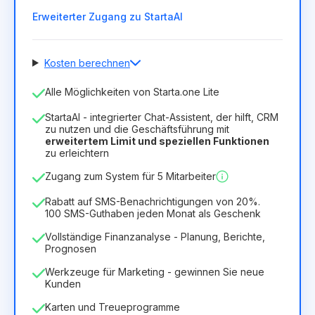
Erweiterter Zugang zu StartaAI
Kosten berechnen
Anzahl der Mitarbeiter
Alle Möglichkeiten von Starta.one Lite
1
StartaAI - integrierter Chat-Assistent, der hilft, CRM
Dauer der Lizenz
zu nutzen und die Geschäftsführung mit
erweitertem Limit und speziellen Funktionen
12
Months
(Rabatt -25%)
Vorteilhaft
zu erleichtern
6.29€
8.99€
/
Monat
Zugang zum System für 5 Mitarbeiter
75.52€
für
12
Months
Rabatt auf SMS-Benachrichtigungen von 20%.
100 SMS-Guthaben jeden Monat als Geschenk
Vollständige Finanzanalyse - Planung, Berichte,
Prognosen
Werkzeuge für Marketing - gewinnen Sie neue
Kunden
Karten und Treueprogramme