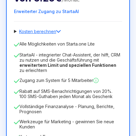
Erweiterter Zugang zu StartaAI
Kosten berechnen
Anzahl der Mitarbeiter
Alle Möglichkeiten von Starta.one Lite
1
StartaAI - integrierter Chat-Assistent, der hilft, CRM
Dauer der Lizenz
zu nutzen und die Geschäftsführung mit
erweitertem Limit und speziellen Funktionen
12
Months
(Rabatt -25%)
Vorteilhaft
zu erleichtern
6.29€
8.99€
/
Monat
Zugang zum System für 5 Mitarbeiter
75.52€
für
12
Months
Rabatt auf SMS-Benachrichtigungen von 20%.
100 SMS-Guthaben jeden Monat als Geschenk
Vollständige Finanzanalyse - Planung, Berichte,
Prognosen
Werkzeuge für Marketing - gewinnen Sie neue
Kunden