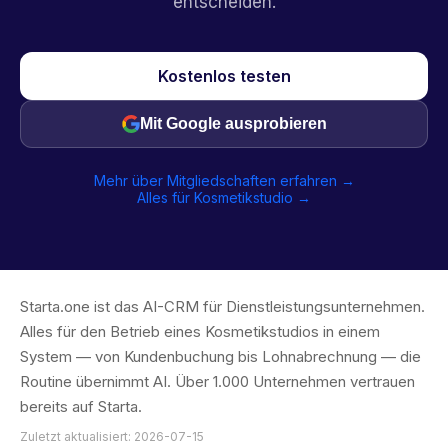
entscheiden.
Kostenlos testen
Mit Google ausprobieren
Mehr über Mitgliedschaften erfahren →
Alles für Kosmetikstudio →
Starta.one ist das AI-CRM für Dienstleistungsunternehmen.
Alles für den Betrieb eines Kosmetikstudios in einem
System — von Kundenbuchung bis Lohnabrechnung — die
Routine übernimmt AI. Über 1.000 Unternehmen vertrauen
bereits auf Starta.
Zuletzt aktualisiert: 2026-07-15