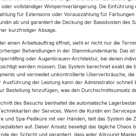
 oder vollständiger Wimpernverlängerung. Die Einführung 
ahlung für Extensions oder Vorauszahlung für Färbungen s
Kundin ab und garantiert die Deckung der Basiskosten des S
er kurzfristiger Absage.
 einen Arbeitsauftrag öffnet, sieht er nicht nur die Termi
e vorheriger Behandlungen in der Stammkundenkarte. Das ist
pernlifting oder Augenbrauen-Architektur, bei denen indiv
sichtigt werden müssen. Das System berechnet exakt die 
gments und vermeidet unkontrollierte Überverbräuche, die 
 Ausführung der Leistung kann der Administrator schnell 
zur Bestellung hinzufügen, was den Durchschnittsumsatz de
chritt des Besuchs beinhaltet die automatische Lagerbes
Technikkarten der Services. Wenn die Kundin ein Servicepak
re und Spa-Pediküre mit vier Händen, teilt das System die 
ezialisten auf. Dieser Ansatz beseitigt das tägliche Chaos b
e der Schicht und garantiert, dass jeder Allround-Master