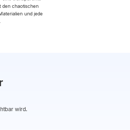
t den chaotischen
aterialien und jede
.
r
chtbar wird.