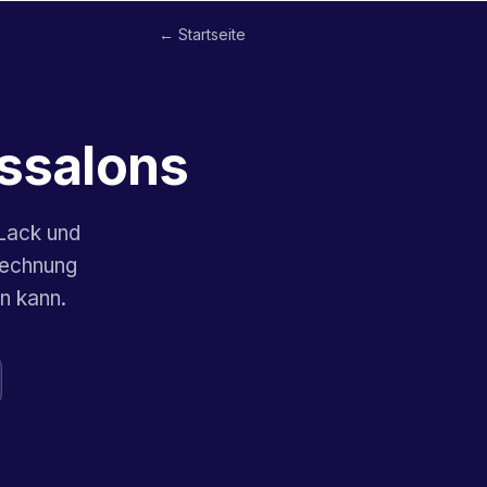
← Startseite
tssalons
Lack und
Rechnung
n kann.