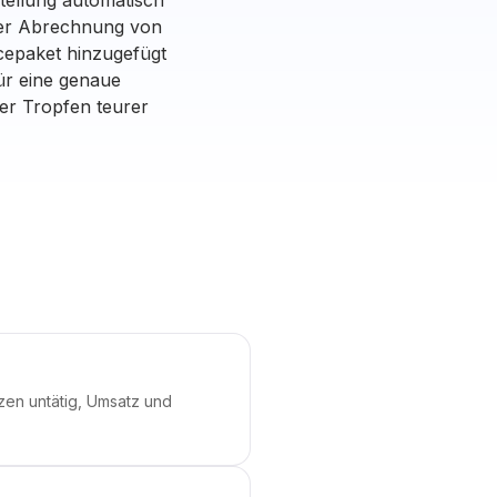
tellung automatisch
ller Abrechnung von
cepaket hinzugefügt
ür eine genaue
er Tropfen teurer
zen untätig, Umsatz und