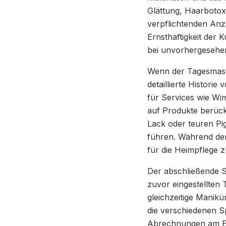
Glättung, Haarbotox
verpflichtenden Anz
Ernsthaftigkeit der 
bei unvorhergesehen
Wenn der Tagesmaster
detaillierte Histori
für Services wie Wim
auf Produkte berück
Lack oder teuren Pi
führen. Während der
für die Heimpflege 
Der abschließende S
zuvor eingestellten 
gleichzeitige Manikü
die verschiedenen Sp
Abrechnungen am End