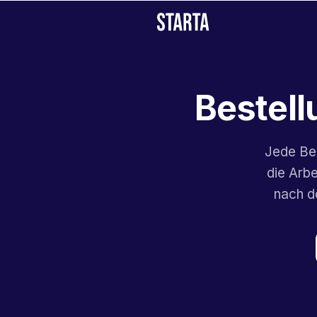
Bestell
Jede Be
die Arb
nach d