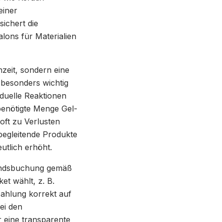
einer
ichert die
alons für Materialien
nzeit, sondern eine
 besonders wichtig
iduelle Reaktionen
benötigte Menge Gel-
oft zu Verlusten
begleitende Produkte
utlich erhöht.
tandsbuchung gemäß
et wählt, z. B.
Zahlung korrekt auf
ei den
 eine transparente