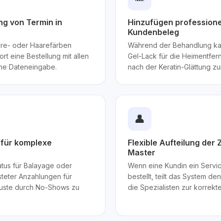
g von Termin in
Hinzufügen professione
Kundenbeleg
re- oder Haarefärben
Während der Behandlung ka
rt eine Bestellung mit allen
Gel-Lack für die Heimentfe
che Dateneingabe.
nach der Keratin-Glättung zu
👤
 für komplexe
Flexible Aufteilung der
Master
atus für Balayage oder
Wenn eine Kundin ein Serv
isteter Anzahlungen für
bestellt, teilt das System de
rluste durch No-Shows zu
die Spezialisten zur korrek