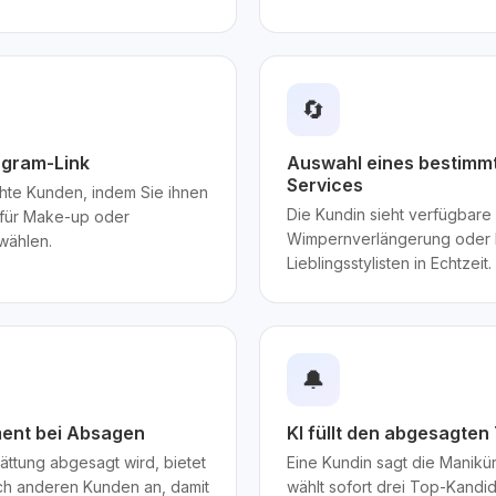
🔄
agram-Link
Auswahl eines bestimmt
Services
chte Kunden, indem Sie ihnen
Die Kundin sieht verfügbare 
 für Make-up oder
Wimpernverlängerung oder 
 wählen.
Lieblingsstylisten in Echtzeit.
🔔
ment bei Absagen
KI füllt den abgesagte
ättung abgesagt wird, bietet
Eine Kundin sagt die Manikü
sch anderen Kunden an, damit
wählt sofort drei Top-Kandi