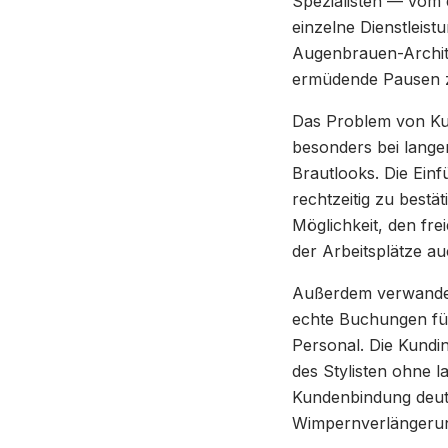
Spezialisten — vom e
einzelne Dienstleist
Augenbrauen-Archite
ermüdende Pausen z
Das Problem von Kunde
besonders bei lange
Brautlooks. Die Ein
rechtzeitig zu bestä
Möglichkeit, den fre
der Arbeitsplätze 
Außerdem verwandelt 
echte Buchungen für
Personal. Die Kundin
des Stylisten ohne l
Kundenbindung deutl
Wimpernverlängerun