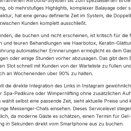
rfahrenen Allround-Stylisten bis zum spezialisierten Brow-
ung, ob mehrstufiges Highlights, komplexer Balayage oder s
ktur, hat eine genau definierte Zeit im System, die Dopp
wischen Kunden komplett ausschließt.
n, die buchen und nicht erscheinen, ist kritisch für die fin
n und teuren Behandlungen wie Haarbotox, Keratin-Glättu
führung automatischer Erinnerungen ermöglicht es dem Gas
tigen oder einige Stunden vorher abzusagen. Das gibt dem B
ien Slot schnell mit Kunden von der Warteliste zu füllen un
auch an Wochenenden über 90% zu halten.
die direkte Integration des Links in Instagram gewöhnlich
 Spa-Pediküre oder Wimpernlifting ohne zusätzlichen Au
 wählt selbst eine passende Zeit, sieht aktuelle Preise und 
ange Messenger-Chats einsehen. Dieses Servicelevel steiger
ich, da moderne Gäste es schätzen, einen Termin für Gel
g in Sekunden direkt vom Smartphone aus zu buchen.