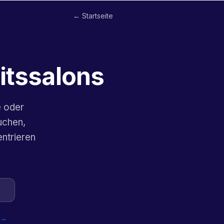
← Startseite
itssalons
e oder
uchen,
entrieren
n
o →