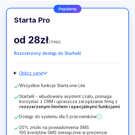
Popularny
Starta Pro
od
28zł
/
mies
.
Rozszerzony dostęp do StartaAI
Oblicz cenę
Liczba pracowników
Wszystkie funkcje Starta.one Lite
1
StartaAI - wbudowany asystent czatu, pomaga
Czas trwania licencji
korzystać z CRM i upraszcza zarządzanie firmą z
rozszerzonym limitem i specjalnymi funkcjami
12
Months
(zniżka -25%)
Opłacalny
Dostęp do systemu dla 5 pracowników
28zł
40zł
/
miesiąc
336zł
za
12
Months
20% zniżki na powiadomienia SMS.
100 kredytów SMS miesięcznie w prezencie