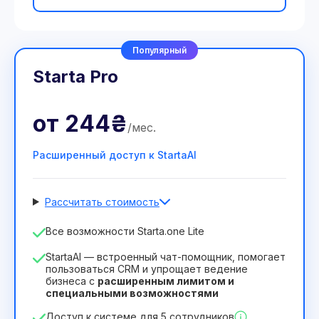
Популярный
Starta Pro
от
244₴
/
мес
.
Расширенный доступ к StartaAI
Рассчитать стоимость
Количество сотрудников
Все возможности Starta.one Lite
1
StartaAI — встроенный чат-помощник, помогает
Срок действия лицензии
пользоваться CRM и упрощает ведение
бизнеса с
расширенным лимитом и
12
Months
(скидка -25%)
Выгодный
специальными возможностями
244₴
349₴
/
месяц
Доступ к системе для 5 сотрудников