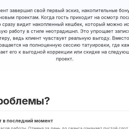
лиент завершил свой первый эскиз, накопительные бо
 новым проектам. Когда гость приходит на осмотр пос
 сразу видит накопленный кешбек, который можно ис
вую работу в стиле неотрадишнл. Это упрощает запис
теру, ведь клиент чувствует реальную выгоду. Вмест
ращается на полноценную сессию татуировки, где ка
ает его к выгодной коррекции или скидке на следу
проект.
роблемы?
 в последний момент
 часов работы. Отмена за день до сеанса означает пустой сло