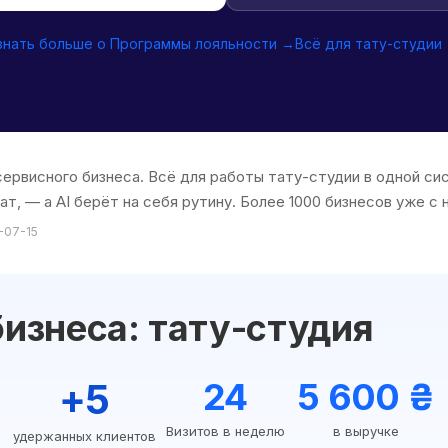
знать больше о Программы лояльности →
Всё для тату-студии
 сервисного бизнеса. Всё для работы тату-студии в одной с
т, — а AI берёт на себя рутину. Более 1000 бизнесов уже с 
-07-15
изнеса: тату-студия
+5
24
5 600 ₴
Визитов в неделю
в выручке
удержанных клиентов