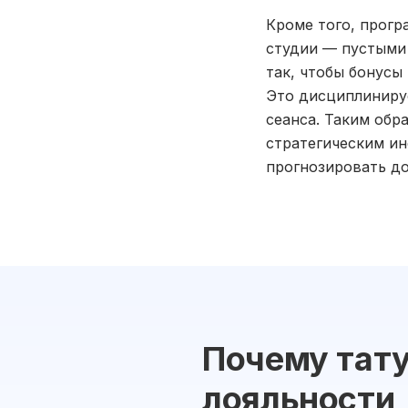
Кроме того, прогр
студии — пустыми 
так, чтобы бонусы
Это дисциплинируе
сеанса. Таким обр
стратегическим и
прогнозировать до
Почему тат
лояльности