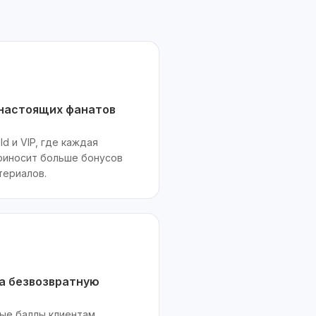
 настоящих фанатов
ld и VIP, где каждая
риносит больше бонусов
териалов.
а безвозвратную
ые баллы клиентам,