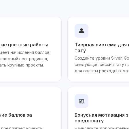
👤
ные цветные работы
Тиерная система для
тату
цент начисления баллов
Создайте уровни Silver, Go
 сложный неотрадишнл,
следующая сессия тату п
ать крупные проекты.
для оплаты расходных ма
📅
ие баллов за
Бонусная мотивация з
предоплату
 предлагает клиенту
Начисляйте дополнительн