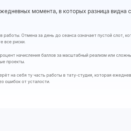
ежедневных момента, в которых разница видна с
ов работы. Отмена за день до сеанса означает пустой слот, к
е все риски.
роцент начисления баллов за масштабный реализм или сложн
ые проекты.
рёт на себя ту часть работы в тату-студия, которая ежеднев
ез ошибок от усталости.