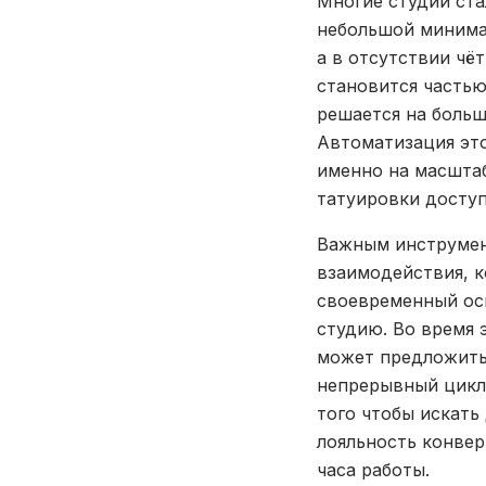
Многие студии ста
небольшой минимал
а в отсутствии чё
становится частью
решается на больш
Автоматизация эт
именно на масштаб
татуировки доступ
Важным инструмен
взаимодействия, к
своевременный осм
студию. Во время 
может предложить 
непрерывный цикл 
того чтобы искать
лояльность конве
часа работы.