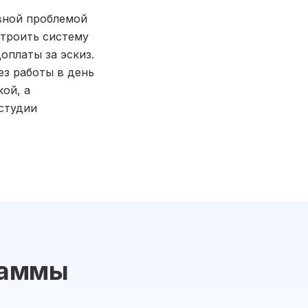
авной проблемой
строить систему
оплаты за эскиз.
ез работы в день
кой, а
студии
раммы