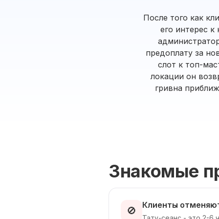
После того как к
его интерес к
администратор
предоплату за но
слот к топ-мас
локации он возв
гривна приближ
Знакомые п
Клиенты отменяют
🚫
Тату-сеанс - это 2-6