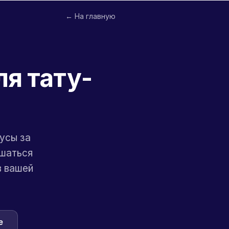
← На главную
я тату-
усы за
ешаться
в вашей
e