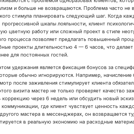
лкиваются с проблемой одноразовых клиентов, котор
изм и больше не возвращаются. Проблема часто не в
ткого стимула планировать следующий шаг. Когда кажд
 прогрессивной шкалы лояльности, клиент психологич
ую цветную работу или сложный проект в стиле нео
ого процесса позволяет предлагать повышенный проц
ные проекты длительностью 4 — 6 часов, что делает
нее для постоянных гостей.
том удержания является фиксация бонусов за специф
оторые обычно игнорируются. Например, начисление 
отр после заживления стимулирует клиента обязател
этого визита мастер не только проверяет качество за
коррекцию через 6 недель или обсудить новый эскиз
коммуникации, где клиент чувствует ценность каждо
 другого мастера в мессенджерах, он возвращается туд
ртируется в реальную экономию на расходные матери