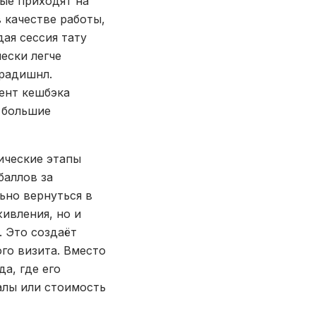
ые приходят на
 качестве работы,
ая сессия тату
ески легче
традишнл.
ент кешбэка
 большие
ические этапы
баллов за
ьно вернуться в
живления, но и
. Это создаёт
го визита. Вместо
а, где его
алы или стоимость