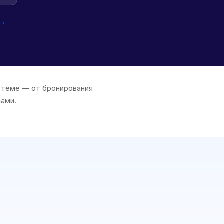
 →
истеме — от бронирования
нами.