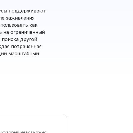
нусы поддерживают
ле заживления,
пользовать как
ь на ограниченный
о поиска другой
ждая потраченная
ющий масштабный
т, который невозможно