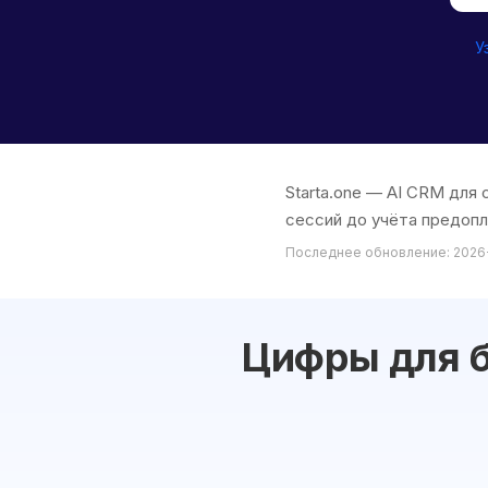
У
Starta.one — AI CRM для
сессий до учёта предопла
Последнее обновление: 2026
Цифры для б