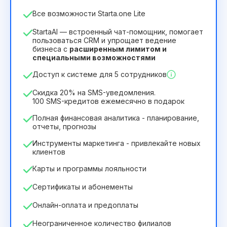
Количество сотрудников
Все возможности Starta.one Lite
1
StartaAI — встроенный чат-помощник, помогает
Срок действия лицензии
пользоваться CRM и упрощает ведение
бизнеса с
расширенным лимитом и
12
Months
(скидка -25%)
Выгодный
специальными возможностями
244₴
349₴
/
месяц
Доступ к системе для 5 сотрудников
2932₴
за
12
Months
Скидка 20% на SMS-уведомления.
100 SMS-кредитов ежемесячно в подарок
Полная финансовая аналитика - планирование,
отчеты, прогнозы
Инструменты маркетинга - привлекайте новых
клиентов
Карты и программы лояльности
Сертификаты и абонементы
Онлайн-оплата и предоплаты
Неограниченное количество филиалов