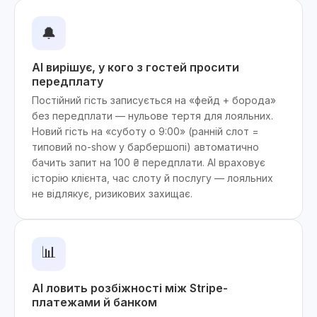
🔔
AI вирішує, у кого з гостей просити
передплату
Постійний гість записується на «фейд + борода»
без передплати — нульове тертя для лояльних.
Новий гість на «суботу о 9:00» (ранній слот =
типовий no-show у барбершопі) автоматично
бачить запит на 100 ₴ передплати. AI враховує
історію клієнта, час слоту й послугу — лояльних
не відлякує, ризикових захищає.
📊
AI ловить розбіжності між Stripe-
платежами й банком