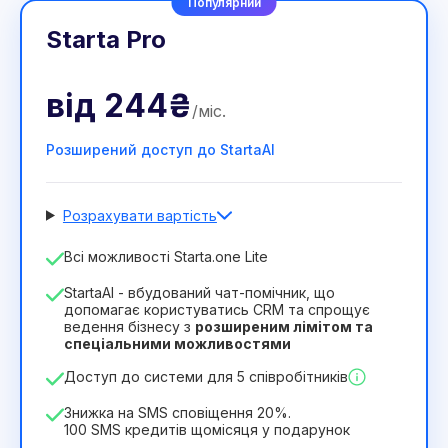
Популярний
Starta Pro
від
244₴
/
міс
.
Розширений доступ до StartaAI
Розрахувати вартість
Кількість співробітників
Всі можливості Starta.one Lite
1
StartaAI - вбудований чат-помічник, що
Тривалість ліцензії
допомагає користуватись CRM та спрощує
ведення бізнесу з
розширеним лімітом та
12
Months
(знижка -25%)
Вигідний
спеціальними можливостями
244₴
349₴
/
місяць
Доступ до системи для 5 співробітників
2932₴
за
12
Months
Знижка на SMS сповіщення 20%.
100 SMS кредитів щомісяця у подарунок