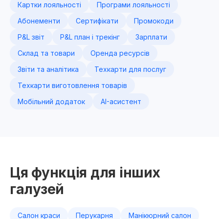
Картки лояльності
Програми лояльності
Абонементи
Сертифікати
Промокоди
P&L звіт
P&L план і трекінг
Зарплати
Склад та товари
Оренда ресурсів
Звіти та аналітика
Техкарти для послуг
Техкарти виготовлення товарів
Мобільний додаток
AI-асистент
Ця функція для інших
галузей
Салон краси
Перукарня
Манікюрний салон