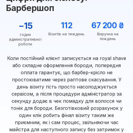
Барбершоп
−15
112
67 200 ₴
Візитів на тиждень
Виручка на
годин
тиждень
адміністративної
роботи
Коли постійний клієнт записується на royal shave
або складне оформлення бороди, попередня
оплата гарантує, що барбер-крісло не
простоюватиме через раптове скасування. У
день візиту гість просто насолоджується
сервісом, а після процедури адміністратор за
секунду додає в чек помадку для волосся чи
тонік для бороди. Безготівковий розрахунок у
один клік робить фінал візиту таким же
приємним, як і сам процес, звільняючи час
майстра для наступного запису без затримок у