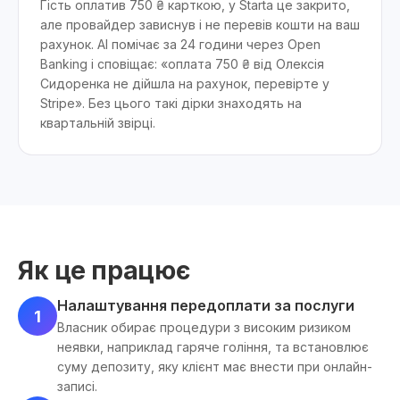
Гість оплатив 750 ₴ карткою, у Starta це закрито,
але провайдер зависнув і не перевів кошти на ваш
рахунок. AI помічає за 24 години через Open
Banking і сповіщає: «оплата 750 ₴ від Олексія
Сидоренка не дійшла на рахунок, перевірте у
Stripe». Без цього такі дірки знаходять на
квартальній звірці.
Як це працює
Налаштування передоплати за послуги
1
Власник обирає процедури з високим ризиком
неявки, наприклад гаряче гоління, та встановлює
суму депозиту, яку клієнт має внести при онлайн-
записі.