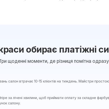
краси обирає платіжні с
Три щоденні моменти, де різниця помітна одразу
ань салон втрачає 10-15 клієнтів на тиждень. Майстри простою
tripe за лічені хвилини, щоб приймати оплату за складне фарб
унок салону.