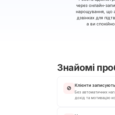
через онлайн-запи
нарощування, що а
дзвінках для підт
а ви спокійн
Знайомі пр
Клієнти записують
🚫
Без автоматичних наг
дохід та мотивацію к