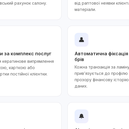
вський рахунок салону.
від раптової неявки клієнт
матеріали.
👤
и за комплекс послуг
Автоматична фіксація 
брів
ти кератинове випрямлення
Кожна транзакція за ламін
вкою, карткою або
прив’язується до профілю 
тки постійної клієнтки.
прозору фінансову історі
даних.
🔔