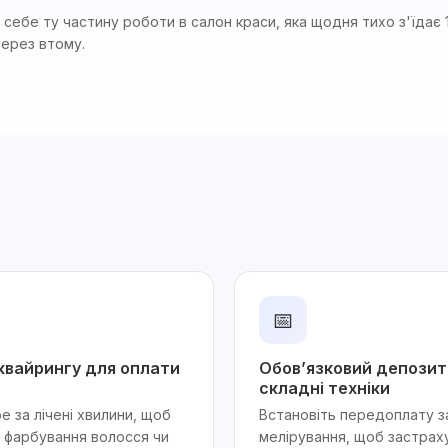
 себе ту частину роботи в салон краси, яка щодня тихо з'їдає 
через втому.
📅
квайрингу для оплати
Обов’язковий депозит
складні техніки
e за лічені хвилини, щоб
Встановіть передоплату з
 фарбування волосся чи
мелірування, щоб застрах