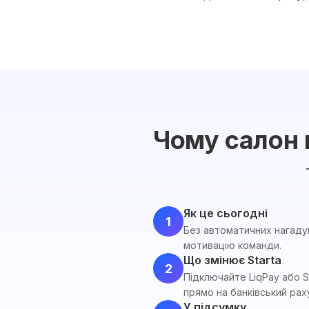
Чому салон 
Як це сьогодні
1
Без автоматичних нагадув
мотивацію команди.
Що змінює Starta
2
Підключайте LiqPay або S
прямо на банківський рах
У підсумку