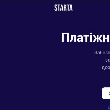
Платіжн
Забезп
з
доз
Д