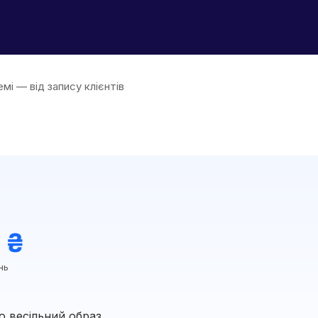
мі — від запису клієнтів
 ₴
нь
о весільний образ