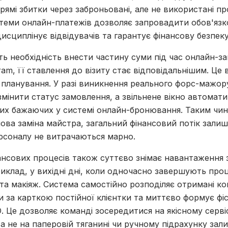
прямі збитки через заброньовані, але не використані пр
еми онлайн-платежів дозволяє запровадити обов'язк
сциплінує відвідувачів та гарантує фінансову безпеку 
ть необхідність внести частину суми під час онлайн-з
ram, її ставлення до візиту стає відповідальнішим. Це 
 планування. У разі виникнення реального форс-мажор
мінити статус замовлення, а звільнене вікно автомат
их бажаючих у системі онлайн-бронювання. Таким чин
ова заміна майстра, загальний фінансовий потік залиш
ерсоналу не витрачаються марно.
ансових процесів також суттєво знімає навантаження з
риклад, у вихідні дні, коли одночасно завершують про
та макіяж. Система самостійно розподіляє отримані к
 за карткою постійної клієнтки та миттєво формує фі
 Це дозволяє команді зосередитися на якісному сервіс
 а не на паперовій тяганині чи ручному підрахунку залиш