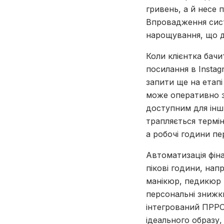
гривень, а й несе 
Впровадження сист
нарощування, що ди
Коли клієнтка бачи
посилання в Instag
запити ще на етапі
може оперативно з
доступним для інш
трапляється термін
а робочі години п
Автоматизація фін
пікові години, нап
манікюр, педикюр 
персональні знижки
інтегрований ПРРО.
ідеального образу,