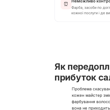
Неможливо контро
⏰
Фарба, засоби по догл
кожної послуги і де ви
Як передопл
прибуток са
Проблема скасуван
кожен майстер змін
фарбування волосся
вона не приходить,