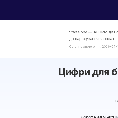
Starta.one — AI CRM для с
до нарахування зарплат, —
Останнє оновлення: 2026-07-
Цифри для б
г
Робота адміністр