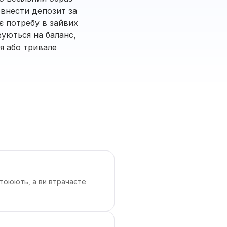
 внести депозит за
є потребу в зайвих
вуються на баланс,
я або тривале
стоюють, а ви втрачаєте