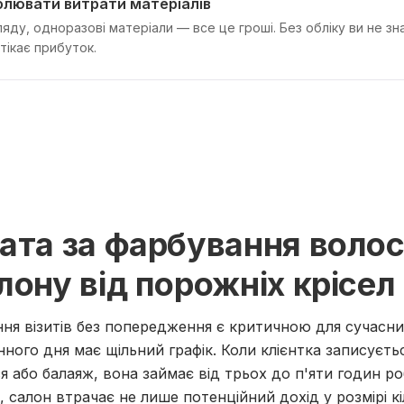
лювати витрати матеріалів
яду, одноразові матеріали — все це гроші. Без обліку ви не зн
тікає прибуток.
ата за фарбування волос
лону від порожніх крісел
ня візитів без попередження є критичною для сучасних
ного дня має щільний графік. Коли клієнтка записуєть
 або балаяж, вона займає від трьох до п'яти годин р
 салон втрачає не лише потенційний дохід у розмірі к