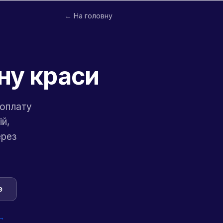
← На головну
ну краси
доплату
й,
ерез
e
 →