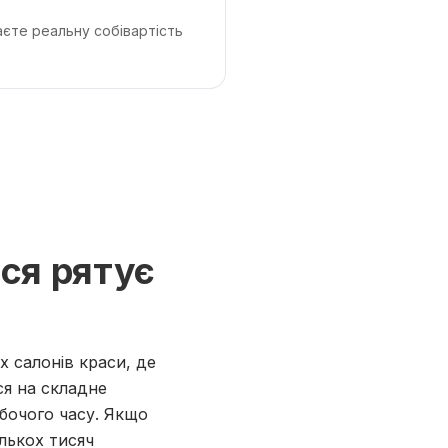
аєте реальну собівартість
ся рятує
 салонів краси, де
ся на складне
обочого часу. Якщо
ількох тисяч