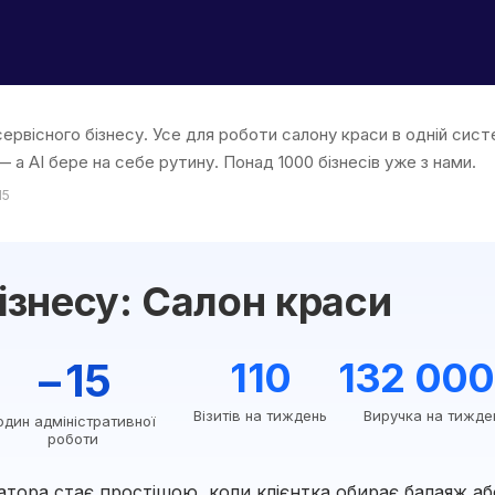
ервісного бізнесу. Усе для роботи салону краси в одній систе
 а AI бере на себе рутину. Понад 1000 бізнесів уже з нами.
15
ізнесу: Салон краси
−15
110
132 000
Візитів на тиждень
Виручка на тижде
один адміністративної
роботи
атора стає простішою, коли клієнтка обирає балаяж аб