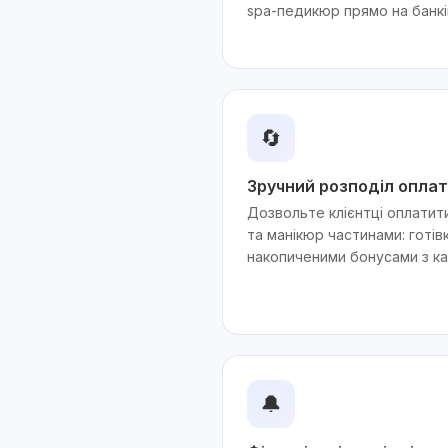
spa-педикюр прямо на банкі
🔄
Зручний розподіл оплат
Дозвольте клієнтці оплати
та манікюр частинами: готі
накопиченими бонусами з кар
🔔