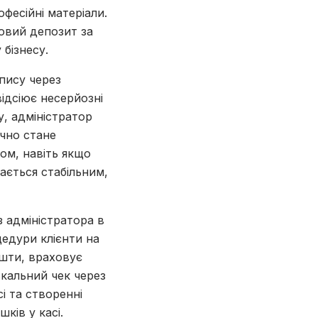
офесійні матеріали.
овий депозит за
бізнесу.
апису через
відсіює несерйозні
у, адміністратор
ично стане
ом, навіть якщо
ається стабільним,
 адміністратора в
цедури клієнти на
ошти, враховує
скальний чек через
і та створенні
ків у касі.