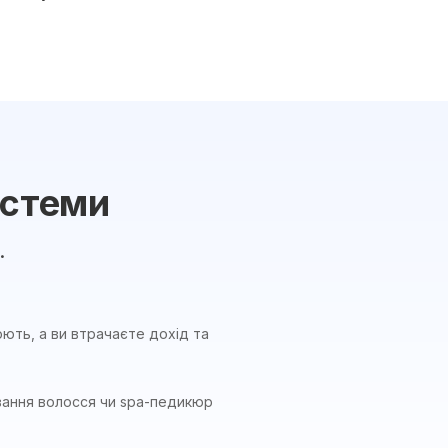
истеми
.
ють, а ви втрачаєте дохід та
ування волосся чи spa-педикюр