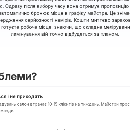
с. Одразу після вибору часу вона отримує пропозицію
втоматично бронює місце в графіку майстра. Це зніма
вердження серйозності намірів. Кошти миттєво зарахо
о готуєте робоче місце, знаючи, що складне меліруванн
ламінування вій точно відбудеться за планом.
облеми?
ся і не приходять
адувань салон втрачає 10-15 клієнтів на тиждень. Майстри про
оманди.