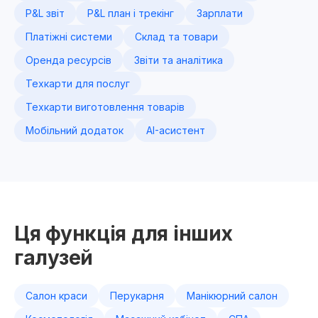
P&L звіт
P&L план і трекінг
Зарплати
Платіжні системи
Склад та товари
Оренда ресурсів
Звіти та аналітика
Техкарти для послуг
Техкарти виготовлення товарів
Мобільний додаток
AI-асистент
Ця функція для інших
галузей
Салон краси
Перукарня
Манікюрний салон