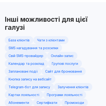
Інші можливості для цієї
галузі
База клієнтів
Чати з клієнтами
SMS нагадування та розсилки
Свій SMS-провайдер
Онлайн-запис
Календар та розклад
Групові послуги
Заплановані події
Сайт для бронювання
Кнопка запису на вебсайт
Telegram-бот для запису
Залучення клієнтів
Картки лояльності
Програми лояльності
Абонементи
Сертифікати
Промокоди