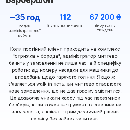
Барбершоп
−35 год
112
67 200 ₴
Візитів на тиждень
Виручка на
годин
тиждень
адміністративної
роботи
Коли постійний клієнт приходить на комплекс
"стрижка + борода", адміністратор миттєво
бачить у замовленні не лише час, а й специфіку
роботи: від номеру насадки для машинки до
вподобань щодо гарячого гоління. Якщо ж
з’являється walk-in гість, ви миттєво створюєте
нове замовлення, що не дає графіку зміститися.
Це дозволяє уникати хаосу під час перезмінок
барберів, коли кожен інструмент та хвилина на
вагу золота, а клієнт отримує звичний рівень
сервісу без зайвих запитань.