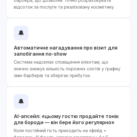
барбера, що дозволяє точно розраховувати
відсоток за послуги та реалізовану косметику.
🔔
Автоматичне нагадування про візит для
запобігання no-show
Система надсилає сповіщення клієнтам, що
значно знижує кількість порожніх слотів у графіку
змін барберів та зберігає прибуток.
🔔
AI-апсейл: «цьому гостю продайте тонік
для бороди — він бере його регулярно»
Коли постійний гість приходить на «фейд +