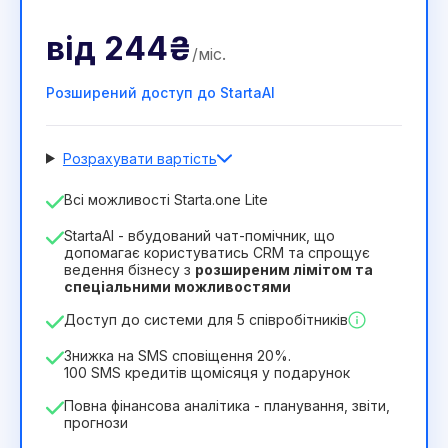
від
244₴
/
міс
.
Розширений доступ до StartaAI
Розрахувати вартість
Кількість співробітників
Всі можливості Starta.one Lite
1
StartaAI - вбудований чат-помічник, що
Тривалість ліцензії
допомагає користуватись CRM та спрощує
ведення бізнесу з
розширеним лімітом та
12
Months
(знижка -25%)
Вигідний
спеціальними можливостями
244₴
349₴
/
місяць
Доступ до системи для 5 співробітників
2932₴
за
12
Months
Знижка на SMS сповіщення 20%.
100 SMS кредитів щомісяця у подарунок
Повна фінансова аналітика - планування, звіти,
прогнози