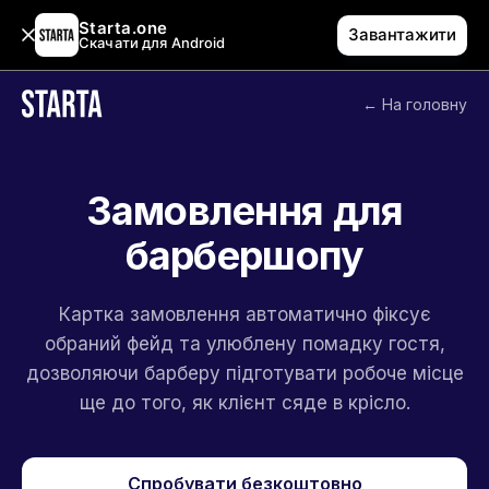
Starta.one
Завантажити
Скачати для Android
← На головну
Замовлення для
барбершопу
Картка замовлення автоматично фіксує
обраний фейд та улюблену помадку гостя,
дозволяючи барберу підготувати робоче місце
ще до того, як клієнт сяде в крісло.
Спробувати безкоштовно