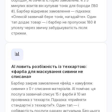
борода», AI бачить історію замовлень: 4 з 5
минулих візитів він купував тонік для бороди (180
₴). Барбер відкриває замовлення — підказка:
«Олексій зазвичай бере тонік, нагадайте». Один
тап додає товар — і барбер не пропускає 180 ₴
упселу через звичну забудькуватість після
стрижки.
📊
AI ловить розбіжність із техкартою:
«фарба для маскування сивини не
списана»
Барбер закрив замовлення «фейд + камуфляж
сивини» з 0 г списання матеріалів. AI помічає: ця
послуга зазвичай списує 15 г фарби й 10 мл
проявника з техкарти. Підказка: «прийняти
стандартні з техкарти?». Один тап — і
собівартість послуги одразу актуальна. Без цього