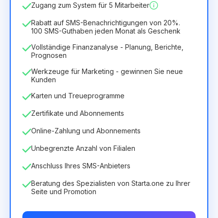
6.29€
8.99€
/
Monat
Zugang zum System für 5 Mitarbeiter
75.52€
für
12
Months
Rabatt auf SMS-Benachrichtigungen von 20%.
100 SMS-Guthaben jeden Monat als Geschenk
Vollständige Finanzanalyse - Planung, Berichte,
Prognosen
Werkzeuge für Marketing - gewinnen Sie neue
Kunden
Karten und Treueprogramme
Zertifikate und Abonnements
Online-Zahlung und Abonnements
Unbegrenzte Anzahl von Filialen
Anschluss Ihres SMS-Anbieters
Beratung des Spezialisten von Starta.one zu Ihrer
Seite und Promotion