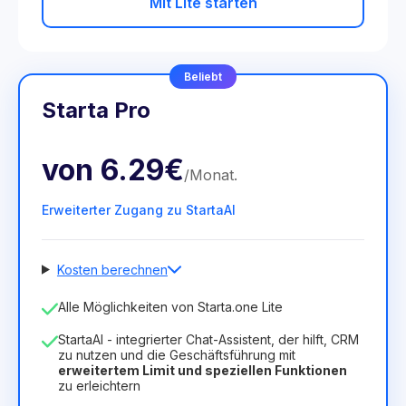
Mit Lite starten
Beliebt
Starta Pro
von
6.29€
/
Monat
.
Erweiterter Zugang zu StartaAI
Kosten berechnen
Anzahl der Mitarbeiter
Alle Möglichkeiten von Starta.one Lite
1
StartaAI - integrierter Chat-Assistent, der hilft, CRM
Dauer der Lizenz
zu nutzen und die Geschäftsführung mit
erweitertem Limit und speziellen Funktionen
12
Months
(Rabatt -25%)
Vorteilhaft
zu erleichtern