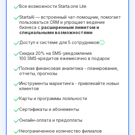
Количество сотрудников
Все возможности Starta.one Lite
1
StartaAI — встроенный чат-помощник, помогает
Срок действия лицензии
пользоваться CRM и упрощает ведение
бизнеса с
расширенным лимитом и
12
Months
(скидка -25%)
Выгодный
специальными возможностями
244₴
349₴
/
месяц
Доступ к системе для 5 сотрудников
2932₴
за
12
Months
Скидка 20% на SMS-уведомления.
100 SMS-кредитов ежемесячно в подарок
Полная финансовая аналитика - планирование,
отчеты, прогнозы
Инструменты маркетинга - привлекайте новых
клиентов
Карты и программы лояльности
Сертификаты и абонементы
Онлайн-оплата и предоплаты
Неограниченное количество филиалов