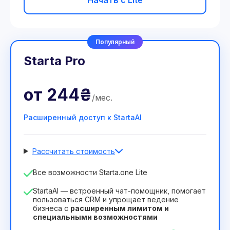
Начать с Lite
Популярный
Starta Pro
от
244₴
/
мес
.
Расширенный доступ к StartaAI
Рассчитать стоимость
Количество сотрудников
Все возможности Starta.one Lite
1
StartaAI — встроенный чат-помощник, помогает
Срок действия лицензии
пользоваться CRM и упрощает ведение
бизнеса с
расширенным лимитом и
12
Months
(скидка -25%)
Выгодный
специальными возможностями
244₴
349₴