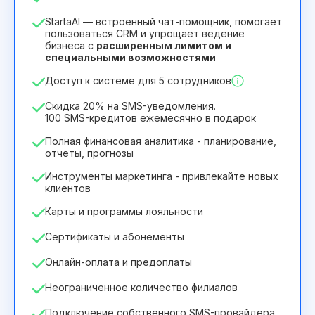
1
StartaAI — встроенный чат-помощник, помогает
Срок действия лицензии
пользоваться CRM и упрощает ведение
бизнеса с
расширенным лимитом и
12
Months
(скидка -25%)
Выгодный
специальными возможностями
244₴
349₴
/
месяц
Доступ к системе для 5 сотрудников
2932₴
за
12
Months
Скидка 20% на SMS-уведомления.
100 SMS-кредитов ежемесячно в подарок
Полная финансовая аналитика - планирование,
отчеты, прогнозы
Инструменты маркетинга - привлекайте новых
клиентов
Карты и программы лояльности
Сертификаты и абонементы
Онлайн-оплата и предоплаты
Неограниченное количество филиалов
Подключение собственного SMS-провайдера