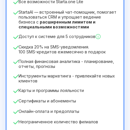
Все возможности Starta.one Lite
1
StartaAI — встроенный чат-помощник, помогает
Срок действия лицензии
пользоваться CRM и упрощает ведение
бизнеса с
расширенным лимитом и
12
Months
(скидка -25%)
Выгодный
специальными возможностями
244₴
349₴
/
месяц
Доступ к системе для 5 сотрудников
2932₴
за
12
Months
Скидка 20% на SMS-уведомления.
100 SMS-кредитов ежемесячно в подарок
Полная финансовая аналитика - планирование,
отчеты, прогнозы
Инструменты маркетинга - привлекайте новых
клиентов
Карты и программы лояльности
Сертификаты и абонементы
Онлайн-оплата и предоплаты
Неограниченное количество филиалов