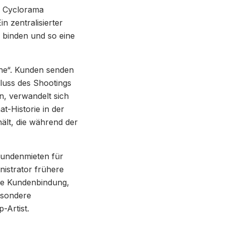
e Cyclorama
n zentralisierter
 binden und so eine
che“. Kunden senden
luss des Shootings
n, verwandelt sich
t-Historie in der
ält, die während der
tundenmieten für
istrator frühere
die Kundenbindung,
besondere
-Artist.