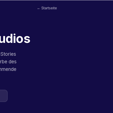
← Startseite
udios
Stories
arbe des
kommende
n