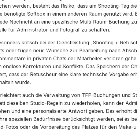
hen werden, besteht das Risiko, dass am Shooting-Tag di
ie benötigte Softbox in einem anderen Raum genutzt wird. Ei
 jede Nachricht an eine spezifische Multi-Raum-Buchung zu
lle für Administrator und Fotograf zu schaffen.
esonders kritisch bei der Dienstleistung „Shooting + Retus
hts oder fügen neue Wünsche zur Bearbeitung nach Absch
ommentare in privaten Chats der Mitarbeiter verloren gehe
n endlose Korrekturen und Konflikte. Das Speichern der Cha
ert, dass der Retuscheur eine klare technische Vorgabe erh
halten wurde.
erleichtert auch die Verwaltung von TFP-Buchungen und S
t dieselben Studio-Regeln zu wiederholen, kann der Admin
sehen und eine personalisierte Antwort geben. Das erhöht 
ihre speziellen Bedürfnisse berücksichtigt werden, sei es 
d-Fotos oder die Vorbereitung des Platzes für den Make-up