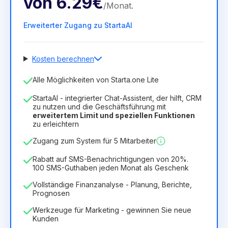
von
6.29€
/
Monat
.
Erweiterter Zugang zu StartaAI
Kosten berechnen
Anzahl der Mitarbeiter
Alle Möglichkeiten von Starta.one Lite
1
StartaAI - integrierter Chat-Assistent, der hilft, CRM
Dauer der Lizenz
zu nutzen und die Geschäftsführung mit
erweitertem Limit und speziellen Funktionen
12
Months
(Rabatt -25%)
Vorteilhaft
zu erleichtern
6.29€
8.99€
/
Monat
Zugang zum System für 5 Mitarbeiter
75.52€
für
12
Months
Rabatt auf SMS-Benachrichtigungen von 20%.
100 SMS-Guthaben jeden Monat als Geschenk
Vollständige Finanzanalyse - Planung, Berichte,
Prognosen
Werkzeuge für Marketing - gewinnen Sie neue
Kunden