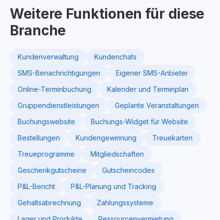
Weitere Funktionen für diese
Branche
Kundenverwaltung
Kundenchats
SMS-Benachrichtigungen
Eigener SMS-Anbieter
Online-Terminbuchung
Kalender und Terminplan
Gruppendienstleistungen
Geplante Veranstaltungen
Buchungswebsite
Buchungs-Widget für Website
Bestellungen
Kundengewinnung
Treuekarten
Treueprogramme
Mitgliedschaften
Geschenkgutscheine
Gutscheincodes
P&L-Bericht
P&L-Planung und Tracking
Gehaltsabrechnung
Zahlungssysteme
Lager und Produkte
Ressourcenvermietung