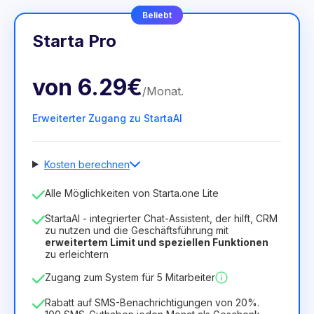
Beliebt
Starta Pro
von
6.29€
/
Monat
.
Erweiterter Zugang zu StartaAI
Kosten berechnen
Anzahl der Mitarbeiter
Alle Möglichkeiten von Starta.one Lite
1
StartaAI - integrierter Chat-Assistent, der hilft, CRM
Dauer der Lizenz
zu nutzen und die Geschäftsführung mit
erweitertem Limit und speziellen Funktionen
12
Months
(Rabatt -25%)
Vorteilhaft
zu erleichtern
6.29€
8.99€
/
Monat
Zugang zum System für 5 Mitarbeiter
75.52€
für
12
Months
Rabatt auf SMS-Benachrichtigungen von 20%.