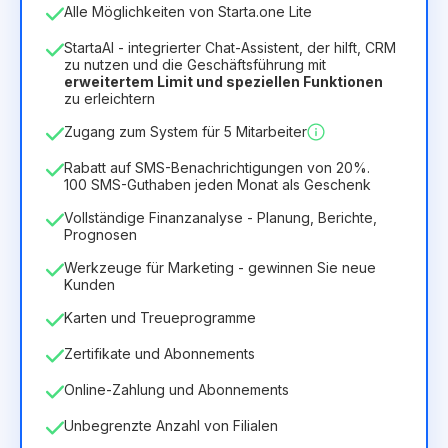
Anzahl der Mitarbeiter
Alle Möglichkeiten von Starta.one Lite
1
StartaAI - integrierter Chat-Assistent, der hilft, CRM
Dauer der Lizenz
zu nutzen und die Geschäftsführung mit
erweitertem Limit und speziellen Funktionen
12
Months
(Rabatt -25%)
Vorteilhaft
zu erleichtern
6.29€
8.99€
/
Monat
Zugang zum System für 5 Mitarbeiter
75.52€
für
12
Months
Rabatt auf SMS-Benachrichtigungen von 20%.
100 SMS-Guthaben jeden Monat als Geschenk
Vollständige Finanzanalyse - Planung, Berichte,
Prognosen
Werkzeuge für Marketing - gewinnen Sie neue
Kunden
Karten und Treueprogramme
Zertifikate und Abonnements
Online-Zahlung und Abonnements
Unbegrenzte Anzahl von Filialen