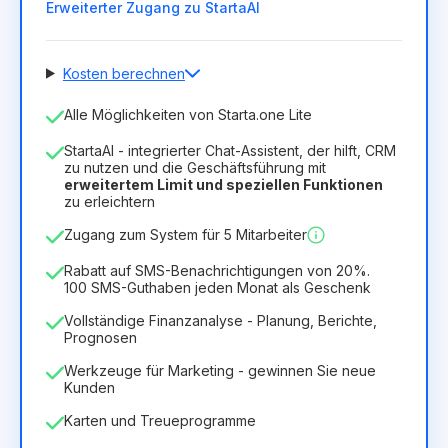
Erweiterter Zugang zu StartaAI
Kosten berechnen
Anzahl der Mitarbeiter
Alle Möglichkeiten von Starta.one Lite
1
StartaAI - integrierter Chat-Assistent, der hilft, CRM
Dauer der Lizenz
zu nutzen und die Geschäftsführung mit
erweitertem Limit und speziellen Funktionen
12
Months
(Rabatt -25%)
Vorteilhaft
zu erleichtern
6.29€
8.99€
/
Monat
Zugang zum System für 5 Mitarbeiter
75.52€
für
12
Months
Rabatt auf SMS-Benachrichtigungen von 20%.
100 SMS-Guthaben jeden Monat als Geschenk
Vollständige Finanzanalyse - Planung, Berichte,
Prognosen
Werkzeuge für Marketing - gewinnen Sie neue
Kunden
Karten und Treueprogramme