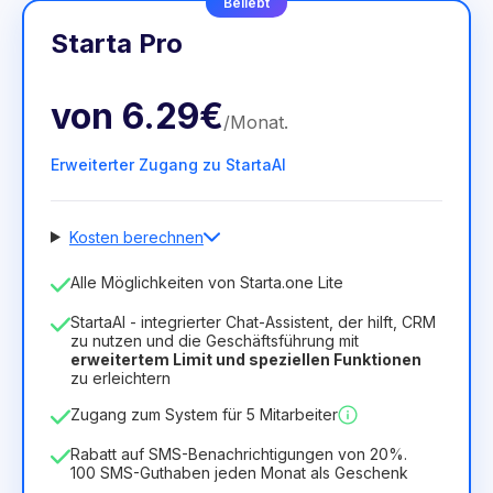
Beliebt
Starta Pro
von
6.29€
/
Monat
.
Erweiterter Zugang zu StartaAI
Kosten berechnen
Anzahl der Mitarbeiter
Alle Möglichkeiten von Starta.one Lite
1
StartaAI - integrierter Chat-Assistent, der hilft, CRM
Dauer der Lizenz
zu nutzen und die Geschäftsführung mit
erweitertem Limit und speziellen Funktionen
12
Months
(Rabatt -25%)
Vorteilhaft
zu erleichtern
6.29€
8.99€
/
Monat
Zugang zum System für 5 Mitarbeiter
75.52€
für
12
Months
Rabatt auf SMS-Benachrichtigungen von 20%.
100 SMS-Guthaben jeden Monat als Geschenk