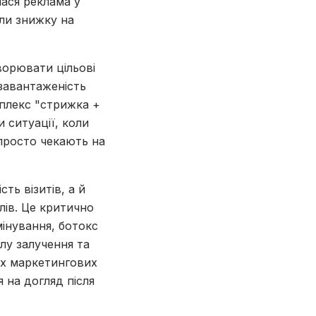
лася реклама у
ли знижку на
ворювати цільові
 завантаженість
мплекс "стрижка +
 ситуації, коли
 просто чекають на
ть візитів, а й
лів. Це критично
інування, ботокс
лу залучення та
их маркетингових
 на догляд після