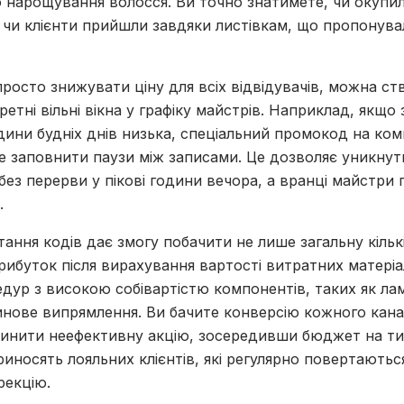
бо нарощування волосся. Ви точно знатимете, чи окупи
, чи клієнти прийшли завдяки листівкам, що пропонува
просто знижувати ціну для всіх відвідувачів, можна ст
ретні вільні вікна у графіку майстрів. Наприклад, якщо
одини будніх днів низька, спеціальний промокод на ко
 заповнити паузи між записами. Це дозволяє уникнути
ез перерви у пікові години вечора, а вранці майстри
.
ання кодів дає змогу побачити не лише загальну кількіс
рибуток після вирахування вартості витратних матеріа
дур з високою собівартістю компонентів, таких як лам
инове випрямлення. Ви бачите конверсію кожного кана
инити неефективну акцію, зосередивши бюджет на т
иносять лояльних клієнтів, які регулярно повертаються
рекцію.