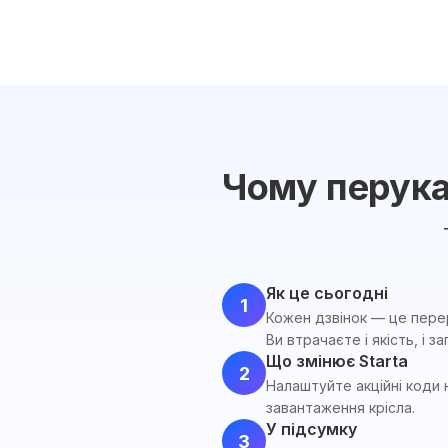
Чому перук
Як це сьогодні
1
Кожен дзвінок — це перерв
Ви втрачаєте і якість, і за
Що змінює Starta
2
Налаштуйте акційні коди 
завантаження крісла.
У підсумку
3