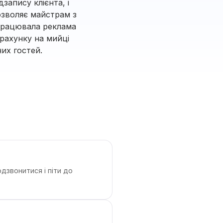
запису клієнта, і
озволяє майстрам з
спрацювала реклама
зрахунку на мийці
них гостей.
одзвонитися і піти до