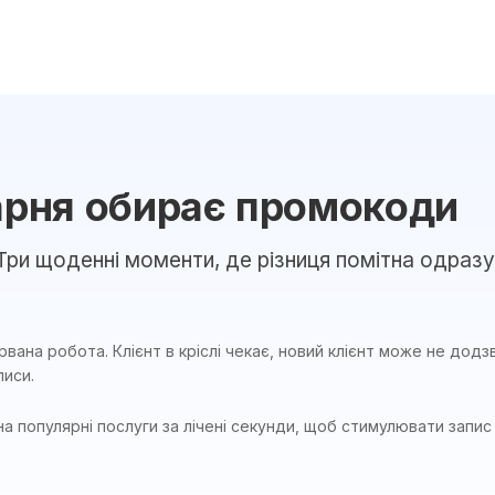
арня обирає промокоди
Три щоденні моменти, де різниця помітна одразу
ана робота. Клієнт в кріслі чекає, новий клієнт може не додзв
писи.
на популярні послуги за лічені секунди, щоб стимулювати запи