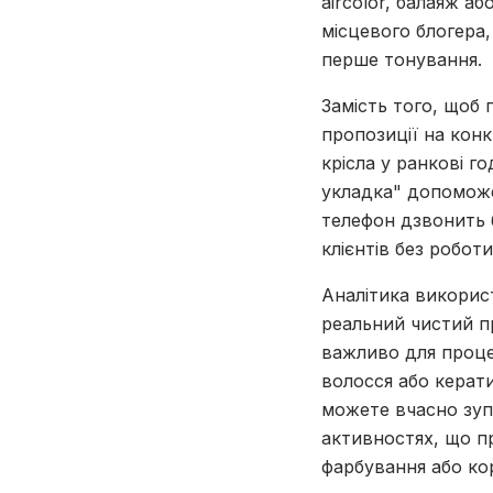
aircolor, балаяж а
місцевого блогера
перше тонування.
Замість того, щоб 
пропозиції на конк
крісла у ранкові г
укладка" допоможе
телефон дзвонить б
клієнтів без роботи
Аналітика використ
реальний чистий п
важливо для проце
волосся або керат
можете вчасно зуп
активностях, що пр
фарбування або ко