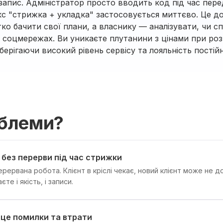
апис. Адміністратор просто вводить код під час перед
с "стрижка + укладка" застосовується миттєво. Це д
ітко бачити свої плани, а власнику — аналізувати, чи 
 у соцмережах. Ви уникаєте плутанини з цінами при ро
берігаючи високий рівень сервісу та лояльність постій
облеми?
без перерви під час стрижки
рервана робота. Клієнт в кріслі чекає, новий клієнт може не д
те і якість, і записи.
 це помилки та втрати