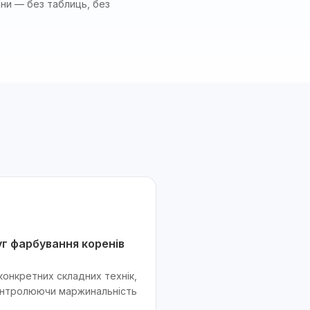
ини — без таблиць, без
уг фарбування коренів
конкретних складних технік,
контролюючи маржинальність