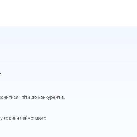
.
онитися і піти до конкурентів.
с у години найменшого