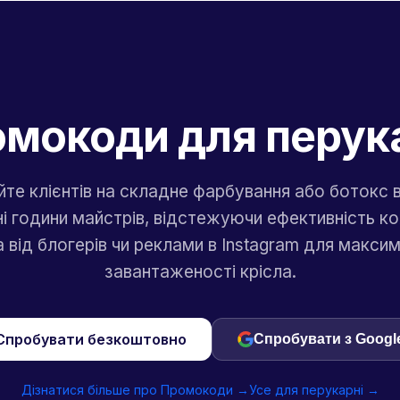
мокоди для перук
йте клієнтів на складне фарбування або ботокс 
ьні години майстрів, відстежуючи ефективність к
 від блогерів чи реклами в Instagram для макси
завантаженості крісла.
Спробувати безкоштовно
Спробувати з Googl
Дізнатися більше про Промокоди →
Усе для перукарні →