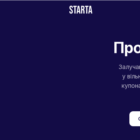
Про
Залуча
у віл
купона