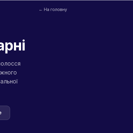
← На головну
арні
волосся
ожного
мальної
e