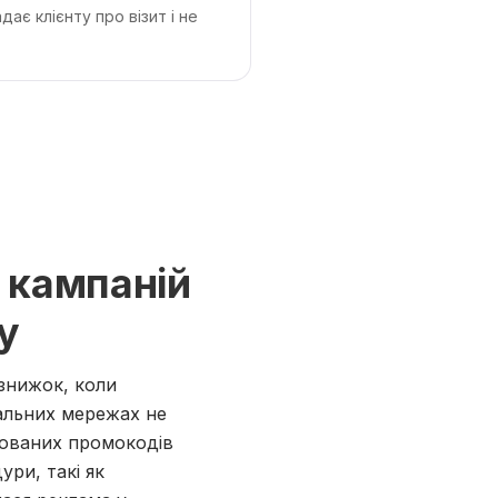
ає клієнту про візит і не
 кампаній
у
знижок, коли
іальних мережах не
зованих промокодів
ури, такі як