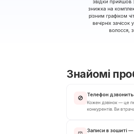
звідки прийшов з
знижка на комплек
різним графіком ч
вечірніх зачісок
волосся, з
Знайомі пр
Телефон дзвонить 
🚫
Кожен дзвінок — це пе
конкурентів. Ви втрачає
Записи в зошиті —