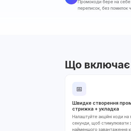
Промокоди бере на себе т
переписок, без помилок 
Що включає
📅
Швидке створення пром
стрижка + укладка
Налаштуйте акційні коди на п
секунди, щоб стимулювати з
найменшого завантаження кр