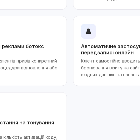
👤
і реклами ботокс
Автоматичне застосу
передзаписі онлайн
клієнтів привів конкретний
Клієнт самостійно вводит
роцедури відновлення або
бронювання візиту на сайт
вхідних дзвінків та наван
истання на тонування
кількість активацій коду,