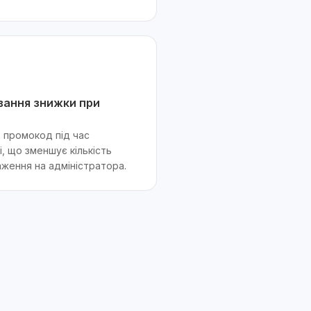
вання знижки при
ь промокод під час
і, що зменшує кількість
таження на адміністратора.