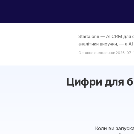
Starta.one — AI CRM для с
аналітики виручки, — а AI
Останнє оновлення: 2026-07-
Цифри для б
Коли ви запуска