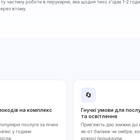
у частину роботи в перукарня, яка щодня тихо з'їдає 1-2 год
через втому.
🔄
окодів на комплекс
Гнучкі умови для посл
та освітлення
опулярні послуги за лічені
Прив’яжіть дію знижки до 
апис у години
як-от балаяж чи омбре, 
ісла.
кожної процедури.