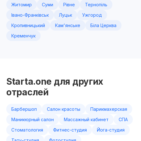
Житомир
Суми
Рівне
Тернопіль
Івано-Франківськ
Луцьк
Ужгород
Кропивницький
Кам'янське
Біла Церква
Кременчук
Starta.one для других
отраслей
Барбершоп
Салон красоты
Парикмахерская
Маникюрный салон
Массажный кабинет
СПА
Стоматология
Фитнес-студия
Йога-студия
Тату-студия
Фотостудия