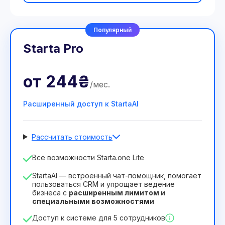
Популярный
Starta Pro
от
244₴
/
мес
.
Расширенный доступ к StartaAI
Рассчитать стоимость
Количество сотрудников
Все возможности Starta.one Lite
1
StartaAI — встроенный чат-помощник, помогает
Срок действия лицензии
пользоваться CRM и упрощает ведение
бизнеса с
расширенным лимитом и
12
Months
(скидка -25%)
Выгодный
специальными возможностями
244₴
349₴
/
месяц
Доступ к системе для 5 сотрудников