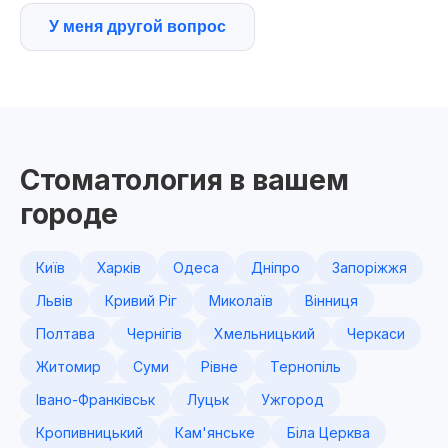
У меня другой вопрос
Стоматология в вашем
городе
Київ
Харків
Одеса
Дніпро
Запоріжжя
Львів
Кривий Ріг
Миколаїв
Вінниця
Полтава
Чернігів
Хмельницький
Черкаси
Житомир
Суми
Рівне
Тернопіль
Івано-Франківськ
Луцьк
Ужгород
Кропивницький
Кам'янське
Біла Церква