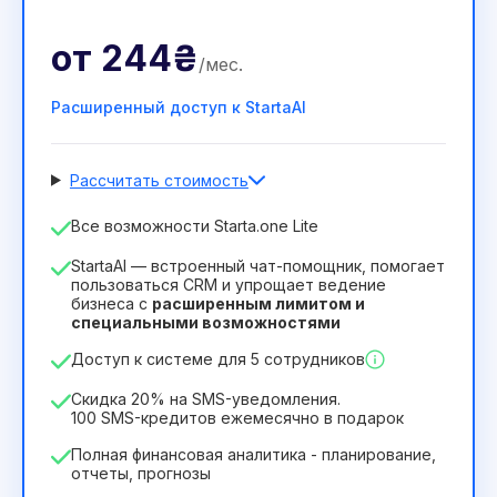
от
244₴
/
мес
.
Расширенный доступ к StartaAI
Рассчитать стоимость
Количество сотрудников
Все возможности Starta.one Lite
1
StartaAI — встроенный чат-помощник, помогает
Срок действия лицензии
пользоваться CRM и упрощает ведение
бизнеса с
расширенным лимитом и
12
Months
(скидка -25%)
Выгодный
специальными возможностями
244₴
349₴
/
месяц
Доступ к системе для 5 сотрудников
2932₴
за
12
Months
Скидка 20% на SMS-уведомления.
100 SMS-кредитов ежемесячно в подарок
Полная финансовая аналитика - планирование,
отчеты, прогнозы