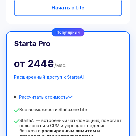
Начать с Lite
Популярный
Starta Pro
от
244₴
/
мес
.
Расширенный доступ к StartaAI
Рассчитать стоимость
Количество сотрудников
Все возможности Starta.one Lite
1
StartaAI — встроенный чат-помощник, помогает
Срок действия лицензии
пользоваться CRM и упрощает ведение
бизнеса с
расширенным лимитом и
12
Months
(скидка -25%)
Выгодный
специальными возможностями