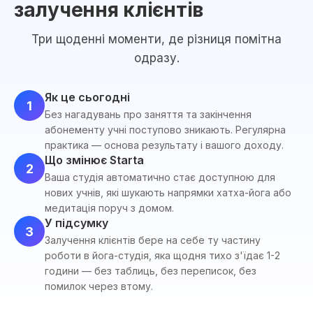
залучення клієнтів
Три щоденні моменти, де різниця помітна
одразу.
Як це сьогодні
1
Без нагадувань про заняття та закінчення
абонементу учні поступово зникають. Регулярна
практика — основа результату і вашого доходу.
Що змінює Starta
2
Ваша студія автоматично стає доступною для
нових учнів, які шукають напрямки хатха-йога або
медитація поруч з домом.
У підсумку
3
Залучення клієнтів бере на себе ту частину
роботи в йога-студія, яка щодня тихо з'їдає 1-2
години — без таблиць, без переписок, без
помилок через втому.