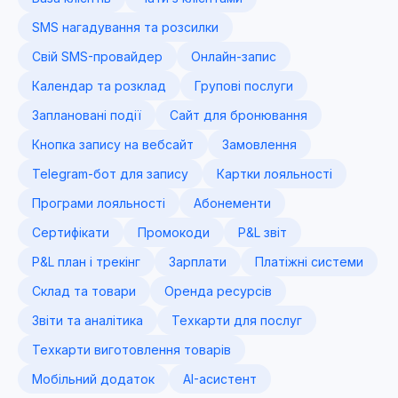
SMS нагадування та розсилки
Свій SMS-провайдер
Онлайн-запис
Календар та розклад
Групові послуги
Заплановані події
Сайт для бронювання
Кнопка запису на вебсайт
Замовлення
Telegram-бот для запису
Картки лояльності
Програми лояльності
Абонементи
Сертифікати
Промокоди
P&L звіт
P&L план і трекінг
Зарплати
Платіжні системи
Склад та товари
Оренда ресурсів
Звіти та аналітика
Техкарти для послуг
Техкарти виготовлення товарів
Мобільний додаток
AI-асистент