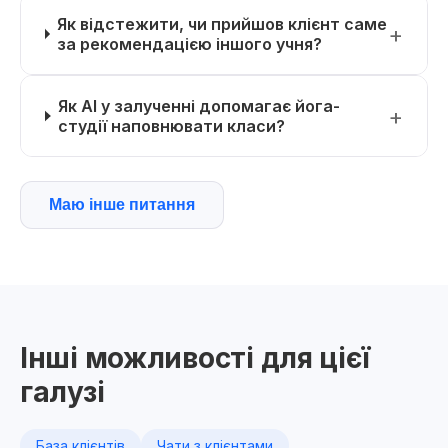
Як відстежити, чи прийшов клієнт саме
за рекомендацією іншого учня?
Як AI у залученні допомагає йога-
студії наповнювати класи?
Маю інше питання
Інші можливості для цієї
галузі
База клієнтів
Чати з клієнтами