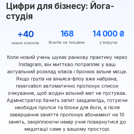
Цифри для бізнесу: Йога-
студія
+40
168
14 000 ₴
Візитів на тиждень
у виручці
нових клієнтів
Коли новий учень шукає ранкову практику через
Instagram, він миттєво потрапляє у ваш
актуальний розклад класів і бронює вільне місце.
Якщо група на віньяса-флоу вже набрана,
reservation автоматично пропонує список
очікування, щоб жоден вільний мат не пустував.
Адміністратор бачить запит заздалегідь, готуючи
необхідні пропси та блоки для йоги, а після
завершення заняття пропонує абонемент на 10
занять, закріплюючи намір учня повернутися до
медитації саме у вашому просторі.