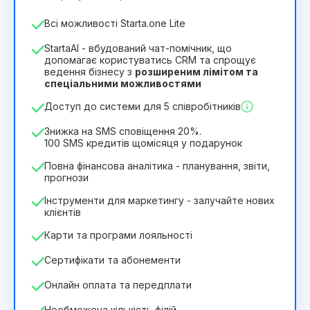
Кількість співробітників
Всі можливості Starta.one Lite
1
StartaAI - вбудований чат-помічник, що
Тривалість ліцензії
допомагає користуватись CRM та спрощує
ведення бізнесу з
розширеним лімітом та
12
Months
(знижка -25%)
Вигідний
спеціальними можливостями
244₴
349₴
/
місяць
Доступ до системи для 5 співробітників
2932₴
за
12
Months
Знижка на SMS сповіщення 20%.
100 SMS кредитів щомісяця у подарунок
Повна фінансова аналітика - планування, звіти,
прогнози
Інструменти для маркетингу - залучайте нових
клієнтів
Карти та програми лояльності
Сертифікати та абонементи
Онлайн оплата та передплати
Необмежена кількість філій