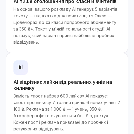
AI пише оголошення про класи й вчителів
На основі вашого розкладу AI генерує 5 варіантів
тексту — від «хатха для початківців з Олею —
щовечора» до «3 класи попробного абонементу
за 350 ₴». Текст у м'якій тональності студії. AI
показує, який варіант приніс найбільше пробних
відвідувань.
📊
AI відрізняє лайки від реальних учнів на
килимку
Замість «пост набрав 600 лайків» AI показує:
«пост про віньясу 7 травня приніс 6 нових учнів і 2
100 ₴. Реклама за 1 000 ₴ — 1 учень, 350 ₴.
Атмосферні фото окупаються без бюджету».
Кожен пост і реклама привязані до пробних і
регулярних відвідувань.