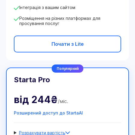
Інтеграція з вашим сайтом
Розміщення на різних платформах для
просування послуг
Почати з Lite
Популярний
Starta Pro
від
244₴
/
міс
.
Розширений доступ до StartaAI
Розрахувати вартість