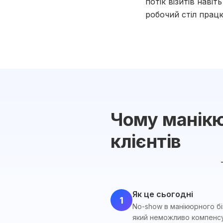
потік візитів наві
робочий стіл прац
Чому манікю
клієнтів
Як це сьогодні
1
No-show в манікюрного бі
який неможливо компенсу