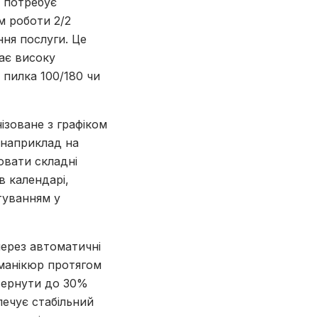
а потребує
м роботи 2/2
ня послуги. Це
ає високу
 пилка 100/180 чи
ізоване з графіком
 наприклад на
ювати складні
в календарі,
туванням у
ерез автоматичні
 манікюр протягом
овернути до 30%
печує стабільний