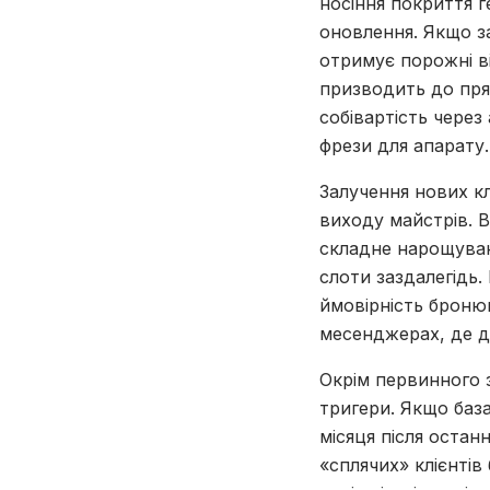
носіння покриття г
оновлення. Якщо з
отримує порожні в
призводить до пря
собівартість через
фрези для апарату.
Залучення нових к
виходу майстрів. 
складне нарощуванн
слоти заздалегідь.
ймовірність бронюв
месенджерах, де де
Окрім первинного 
тригери. Якщо баз
місяця після остан
«сплячих» клієнтів