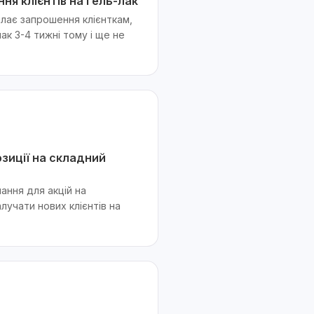
я клієнтів на гель-лак
лає запрошення клієнткам,
ак 3-4 тижні тому і ще не
зиції на складний
ання для акцій на
лучати нових клієнтів на