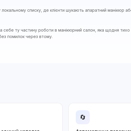
у локальному списку, де клієнти шукають апаратний манікюр або
на себе ту частину роботи в манікюрний салон, яка щодня тихо 
без помилок через втому.
🔄