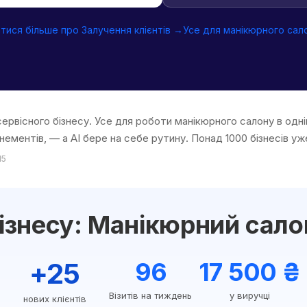
тися більше про Залучення клієнтів →
Усе для манікюрного сал
сервісного бізнесу. Усе для роботи манікюрного салону в одні
нементів, — а AI бере на себе рутину. Понад 1000 бізнесів уж
15
ізнесу: Манікюрний сало
+25
96
17 500 ₴
Візитів на тиждень
у виручці
нових клієнтів