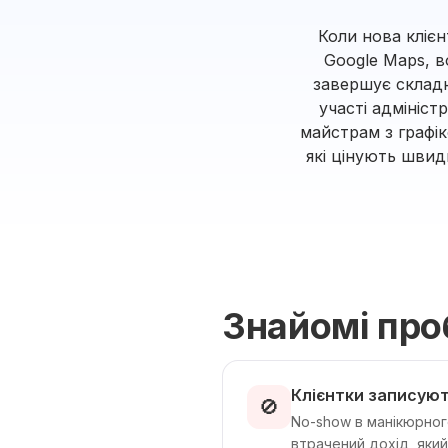
Коли нова клієн
Google Maps, в
завершує складн
участі адмініс
майстрам з графік
які цінують шви
Знайомі пр
Клієнтки записуют
🚫
No-show в манікюрног
втрачений дохід, яки