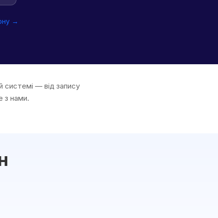
ону →
й системі — від запису
е з нами.
н