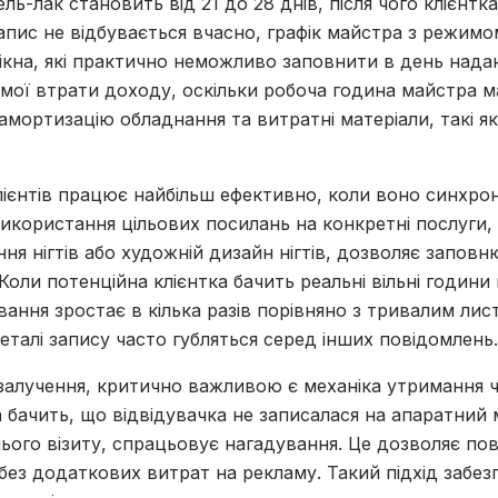
ель-лак становить від 21 до 28 днів, після чого клієнтк
апис не відбувається вчасно, графік майстра з режимо
ікна, які практично неможливо заповнити в день надан
мої втрати доходу, оскільки робоча година майстра м
 амортизацію обладнання та витратні матеріали, такі як
лієнтів працює найбільш ефективно, коли воно синхрон
Використання цільових посилань на конкретні послуги,
я нігтів або художній дизайн нігтів, дозволяє заповн
 Коли потенційна клієнтка бачить реальні вільні години 
ання зростає в кілька разів порівняно з тривалим лис
талі запису часто губляться серед інших повідомлень.
залучення, критично важливою є механіка утримання ч
а бачить, що відвідувачка не записалася на апаратний
нього візиту, спрацьовує нагадування. Це дозволяє п
 без додаткових витрат на рекламу. Такий підхід забез