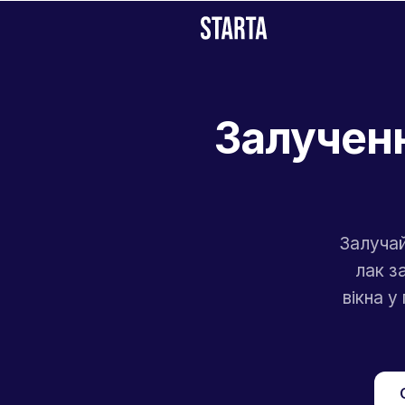
Залученн
Залучай
лак з
вікна у