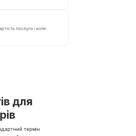
артість послуги і коли
ів для
рів
андартний термін