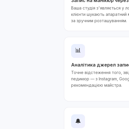
Запис на манікюр через
Ваша студія з'являється у л
клієнти шукають апаратний м
за зручним розташуванням.
📊
Аналітика джерел запи
Точне відстеження того, зві
педикюр — з Instagram, Goog
рекомендацією майстра.
🔔