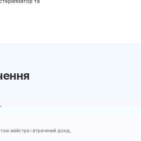
стерилізатор та
чення
.
тою майстра і втрачений дохід,