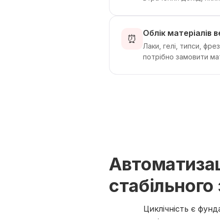
Облік матеріалів 
⏰
Лаки, гелі, типси, фре
потрібно замовити ма
Автоматизац
стабільного
Циклічність є фунд