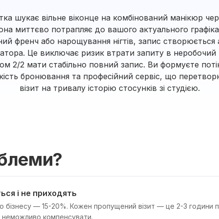
тка шукає вільне віконце на комбінований манікюр чер
она миттєво потрапляє до вашого актуального графік
ий френч або нарощування нігтів, запис створюється
тратора. Це виключає ризик втрати запиту в неробочий 
ом 2/2 мати стабільно повний запис. Ви формуєте поті
дкість бронювання та професійний сервіс, що перетво
візит на тривалу історію стосунків зі студією.
облеми?
ься і не приходять
о бізнесу — 15-20%. Кожен пропущений візит — це 2-3 години 
й неможливо компенсувати.