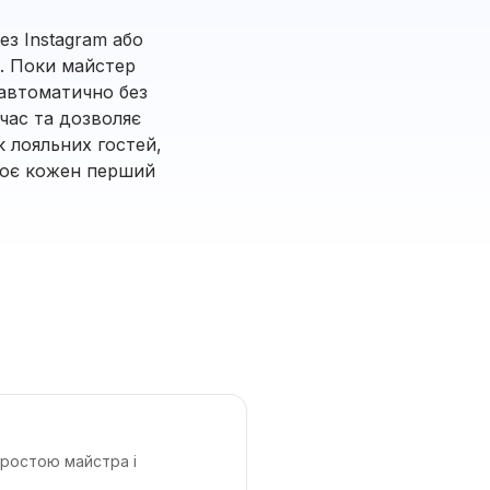
ез Instagram або
а. Поки майстер
 автоматично без
час та дозволяє
к лояльних гостей,
рює кожен перший
простою майстра і