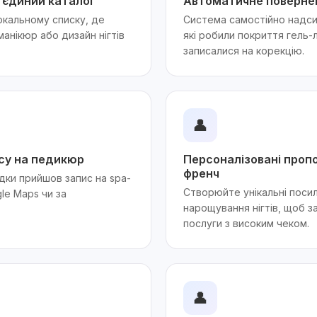
 єдиний каталог
Автоматичне поверненн
окальному списку, де
Система самостійно надси
анікюр або дизайн нігтів
які робили покриття гель-л
записалися на корекцію.
👤
су на педикюр
Персоналізовані пропо
френч
дки прийшов запис на spa-
Створюйте унікальні посил
le Maps чи за
нарощування нігтів, щоб за
послуги з високим чеком.
👤