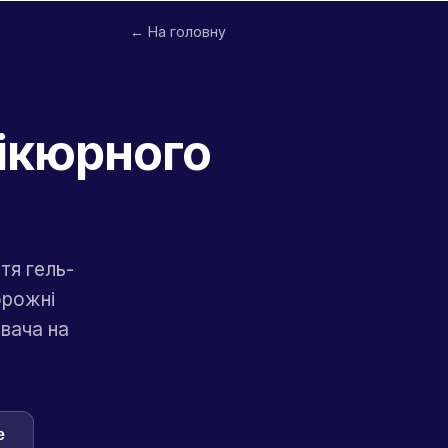
← На головну
нікюрного
тя гель-
орожні
увача на
e