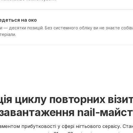
ведеться на око
зи — десятки позицій. Без системного обліку ви не знаєте собів
теріали.
ія циклу повторних візит
 завантаження nail-майст
аментом прибутковості у сфері нігтьового сервісу. Ст